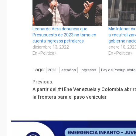
Leonardo Vera denuncia que
Min Interior d
Presupuesto de 2023 no toma en
a «neutraliza
cuenta ingresos petroleros
gobierno naci
diciembre 13, 2022
enero 10, 202
En «Política»
En «Política»
Tags:
2023
estados
Ingresos
Ley de Presupuesto
Previous:
Continue
A partir del #1Ene Venezuela y Colombia abrir
Reading
la frontera para el paso vehicular