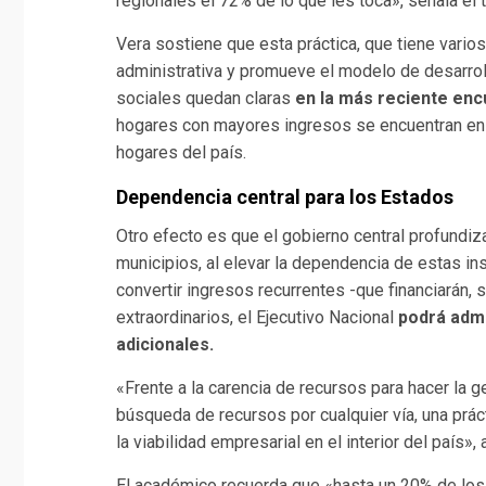
regionales el 72% de lo que les toca», señala el 
Vera sostiene que esta práctica, que tiene vario
administrativa y promueve el modelo de desarro
sociales quedan claras
en la más reciente enc
hogares con mayores ingresos se encuentran en C
hogares del país.
Dependencia central para los Estados
Otro efecto es que el gobierno central profundiza
municipios, al elevar la dependencia de estas in
convertir ingresos recurrentes -que financiarán, 
extraordinarios, el Ejecutivo Nacional
podrá admi
adicionales.
«Frente a la carencia de recursos para hacer la g
búsqueda de recursos por cualquier vía, una prá
la viabilidad empresarial en el interior del país», 
El académico recuerda que «hasta un 20% de los