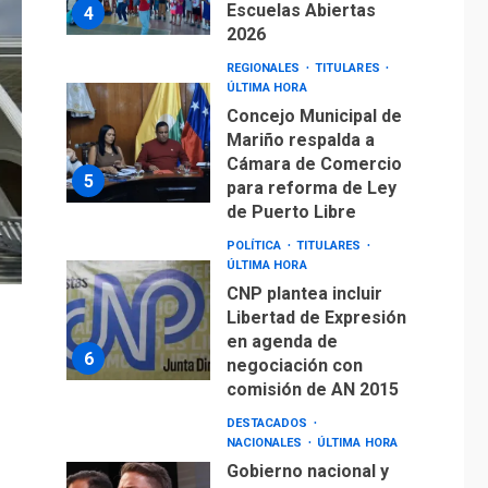
Concejo Municipal de
Mariño respalda a
Cámara de Comercio
5
para reforma de Ley
de Puerto Libre
POLÍTICA
TITULARES
ÚLTIMA HORA
CNP plantea incluir
Libertad de Expresión
en agenda de
6
negociación con
comisión de AN 2015
DESTACADOS
NACIONALES
ÚLTIMA HORA
Gobierno nacional y
regional nos
respaldaron desde el
primer momento tras
7
terremotos del 24J
asegura Gustavo