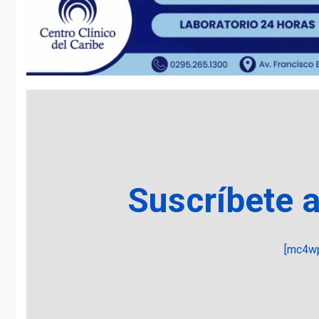
Suscríbete 
[mc4wp