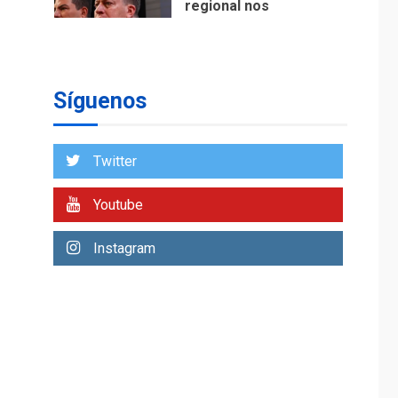
Duque
NACIONALES
TITULARES
ÚLTIMA HORA
Reanudan
Síguenos
operaciones de carga
y descarga en
1
Aeropuerto de
Maiquetía
Twitter
DEPORTES
MUNDIAL DE FÚTBOL 2026
Youtube
TITULARES
ÚLTIMA HORA
La FIFA se «disculpa»
Instagram
por plan fallido de
2
privatización
ÚLTIMA HORA
Hutíes de Yemen
dicen que atacaron
dos petroleros
3
sauditas