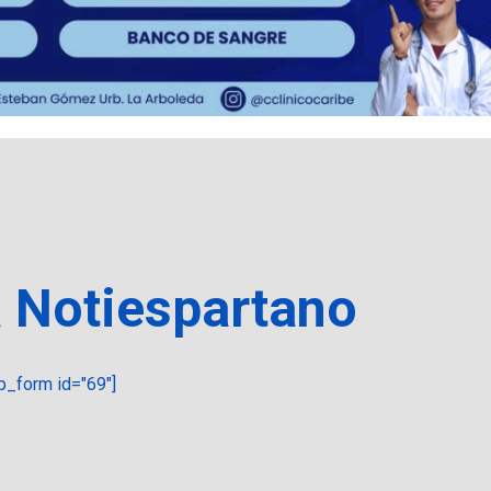
a Notiespartano
_form id="69"]