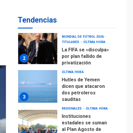
DEPORTES
MUNDIAL DE FÚTBOL 2026
TITULARES
ÚLTIMA HORA
Tendencias
La FIFA se «disculpa»
por plan fallido de
2
privatización
ÚLTIMA HORA
Hutíes de Yemen
dicen que atacaron
dos petroleros
3
sauditas
REGIONALES
ÚLTIMA HORA
Instituciones
estadales se suman
al Plan Agosto de
Escuelas Abiertas
4
2026
REGIONALES
TITULARES
ÚLTIMA HORA