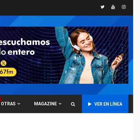
en agenda de
6
Twitter
Youtube
Instagr
negociación con
comisión de AN 2015
DESTACADOS
NACIONALES
ÚLTIMA HORA
Gobierno nacional y
regional nos
respaldaron desde el
primer momento tras
7
terremotos del 24J
asegura Gustavo
Duque
NACIONALES
TITULARES
ÚLTIMA HORA
Reanudan
OTRAS
MAGAZINE
VER EN LÍNEA
operaciones de carga
y descarga en
1
Aeropuerto de
Maiquetía