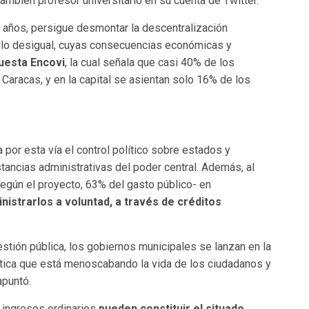
también profesor universitario en su cuenta de Twitter.
s años, persigue desmontar la descentralización
llo desigual, cuyas consecuencias económicas y
uesta Encovi
, la cual señala que casi 40% de los
aracas, y en la capital se asientan solo 16% de los
 por esta vía el control político sobre estados y
stancias administrativas del poder central. Además, al
según el proyecto, 63% del gasto público- en
nistrarlos a voluntad, a través de créditos
estión pública, los gobiernos municipales se lanzan en la
ctica que está menoscabando la vida de los ciudadanos y
apuntó.
 ingresos ordinarios
pueden constituir el situado