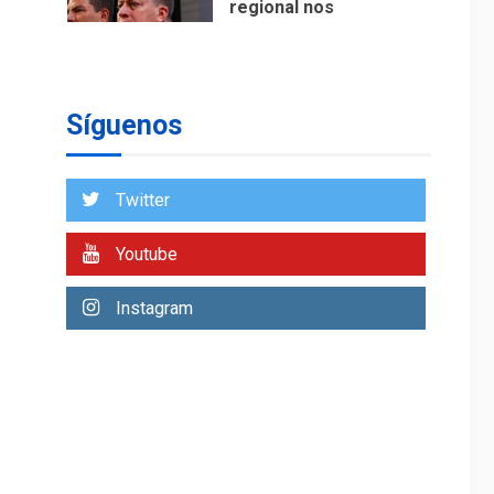
regional nos
respaldaron desde el
primer momento tras
7
terremotos del 24J
asegura Gustavo
Síguenos
Duque
NACIONALES
TITULARES
ÚLTIMA HORA
Twitter
Reanudan
operaciones de carga
Youtube
y descarga en
1
Aeropuerto de
Instagram
Maiquetía
DEPORTES
MUNDIAL DE FÚTBOL 2026
TITULARES
ÚLTIMA HORA
La FIFA se «disculpa»
por plan fallido de
2
privatización
ÚLTIMA HORA