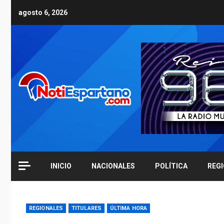
Skip
agosto 6, 2026
to
content
INICIO
NACIONALES
POLÍTICA
REG
REGIONALES
TITULARES
ÚLTIMA HORA