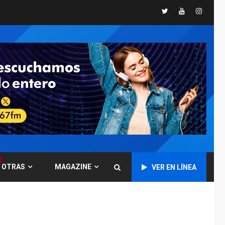
Twitter
Youtube
Instagr
POLÍTICA
TITULARES
ÚLTIMA HORA
CNP plantea incluir
Libertad de Expresión
en agenda de
6
negociación con
comisión de AN 2015
DESTACADOS
NACIONALES
ÚLTIMA HORA
Gobierno nacional y
regional nos
respaldaron desde el
primer momento tras
7
terremotos del 24J
OTRAS
MAGAZINE
VER EN LÍNEA
asegura Gustavo
Duque
NACIONALES
TITULARES
ÚLTIMA HORA
Reanudan