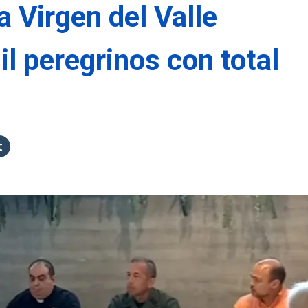
a Virgen del Valle
il peregrinos con total