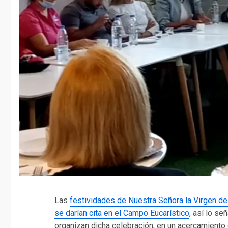
Las
festividades de Nuestra Señora la Virgen de
se darían cita en el Campo Eucarístico
, así lo se
organizan dicha celebración, en un acercamiento