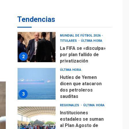
operaciones de carga
y descarga en
1
Aeropuerto de
Tendencias
Maiquetía
DEPORTES
MUNDIAL DE FÚTBOL 2026
TITULARES
ÚLTIMA HORA
La FIFA se «disculpa»
por plan fallido de
2
privatización
ÚLTIMA HORA
Hutíes de Yemen
dicen que atacaron
dos petroleros
3
sauditas
REGIONALES
ÚLTIMA HORA
Instituciones
estadales se suman
al Plan Agosto de