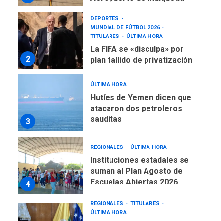
ÚLTIMA HORA
Hutíes de Yemen dicen que
atacaron dos petroleros
sauditas
3
REGIONALES
ÚLTIMA HORA
Instituciones estadales se
suman al Plan Agosto de
Escuelas Abiertas 2026
4
REGIONALES
TITULARES
ÚLTIMA HORA
Concejo Municipal de
Mariño respalda a Cámara
de Comercio para reforma
5
de Ley de Puerto Libre
POLÍTICA
TITULARES
ÚLTIMA HORA