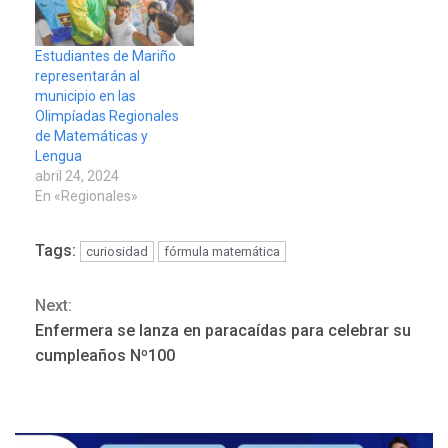
Altman emitió un
documento explicativo el
pasado 3 de mayo en el
Estudiantes de Mariño
que proporciona una
representarán al
descripción general…
municipio en las
Olimpíadas Regionales
POLÍTICA
TITULARES
de Matemáticas y
ÚLTIMA HORA
Lengua
ONGs piden a CIDH
abril 24, 2024
monitorear proceso de
En «Regionales»
3
diálogo en Venezuela
Tags:
curiosidad
fórmula matemática
POLÍTICA
TITULARES
ÚLTIMA HORA
Continue
Next:
Gobierno y AN2015 en
nueva mesa de diálogo
Enfermera se lanza en paracaídas para celebrar su
4
Reading
cumpleaños Nº100
INTERNACIONALES
ÚLTIMA HORA
Hiroshima 81 años de la
debacle atómica. Japón
debate principios no