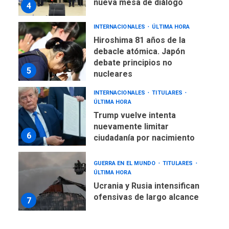
debate principios no
5
nucleares
INTERNACIONALES
TITULARES
ÚLTIMA HORA
Trump vuelve intenta
nuevamente limitar
6
ciudadanía por nacimiento
GUERRA EN EL MUNDO
TITULARES
ÚLTIMA HORA
Ucrania y Rusia intensifican
ofensivas de largo alcance
7
NACIONALES
TITULARES
ÚLTIMA HORA
Instalan carpas metálicas
como terminales
temporales en Aeropuerto
1
de Maiquetía