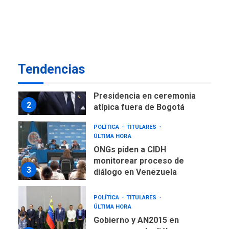
LATINOAMÉRICA Y CARIBE
TITULARES
ÚLTIMA HORA
De la Espriella asumirá
Presidencia en ceremonia
2
atípica fuera de Bogotá
Tendencias
POLÍTICA
TITULARES
ÚLTIMA HORA
ONGs piden a CIDH
monitorear proceso de
3
diálogo en Venezuela
POLÍTICA
TITULARES
ÚLTIMA HORA
Gobierno y AN2015 en
nueva mesa de diálogo
4
INTERNACIONALES
ÚLTIMA HORA
Hiroshima 81 años de la
debacle atómica. Japón