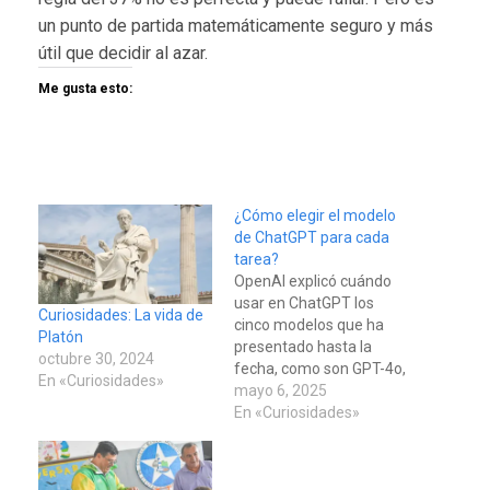
un punto de partida matemáticamente seguro y más
útil que decidir al azar.
Me gusta esto:
¿Cómo elegir el modelo
de ChatGPT para cada
tarea?
OpenAI explicó cuándo
usar en ChatGPT los
Curiosidades: La vida de
cinco modelos que ha
Platón
presentado hasta la
octubre 30, 2024
fecha, como son GPT-4o,
En «Curiosidades»
o3, o4-mini, o4-mini-high
mayo 6, 2025
y GPT-4.5, para que sea
En «Curiosidades»
más fácil para los
usuarios. La tecnológica
liderada por Sam