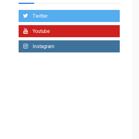
regional nos
respaldaron desde el
Twitter
primer momento tras
6
terremotos del 24J
Youtube
asegura Gustavo
Duque
Instagram
LATINOAMÉRICA Y CARIBE
TITULARES
ÚLTIMA HORA
Evacúan aldeas en
Guatemala por
erupción de volcán de
7
Fuego
DEPORTES
MUNDIAL DE FÚTBOL 2026
TITULARES
ÚLTIMA HORA
La FIFA se «disculpa»
por plan fallido de
1
privatización
ÚLTIMA HORA