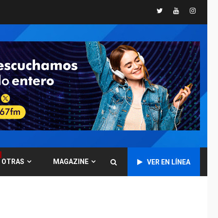
para reforma de Ley
de Puerto Libre
Twitter
Youtube
Instagr
POLÍTICA
TITULARES
ÚLTIMA HORA
CNP plantea incluir
Libertad de Expresión
en agenda de
5
negociación con
comisión de AN 2015
DESTACADOS
NACIONALES
ÚLTIMA HORA
Gobierno nacional y
regional nos
respaldaron desde el
primer momento tras
OTRAS
MAGAZINE
VER EN LÍNEA
6
terremotos del 24J
asegura Gustavo
Duque
LATINOAMÉRICA Y CARIBE
TITULARES
ÚLTIMA HORA