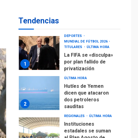
Evacúan aldeas en
Guatemala por
Tendencias
erupción de volcán de
7
Fuego
DEPORTES
MUNDIAL DE FÚTBOL 2026
TITULARES
ÚLTIMA HORA
La FIFA se «disculpa»
por plan fallido de
1
privatización
ÚLTIMA HORA
Hutíes de Yemen
dicen que atacaron
dos petroleros
2
sauditas
REGIONALES
ÚLTIMA HORA
Instituciones
estadales se suman
al Plan Agosto de