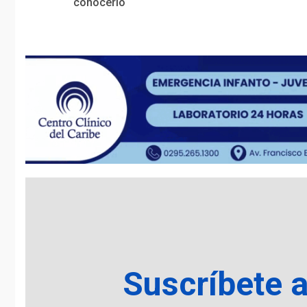
Reading
conocerlo
Suscríbete 