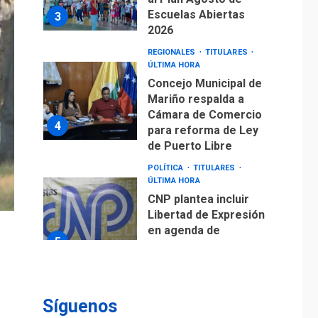
Escuelas Abiertas
3
2026
REGIONALES
TITULARES
ÚLTIMA HORA
Concejo Municipal de
Mariño respalda a
Cámara de Comercio
4
para reforma de Ley
de Puerto Libre
POLÍTICA
TITULARES
ÚLTIMA HORA
CNP plantea incluir
Libertad de Expresión
en agenda de
5
negociación con
comisión de AN 2015
DESTACADOS
NACIONALES
ÚLTIMA HORA
Síguenos
Gobierno nacional y