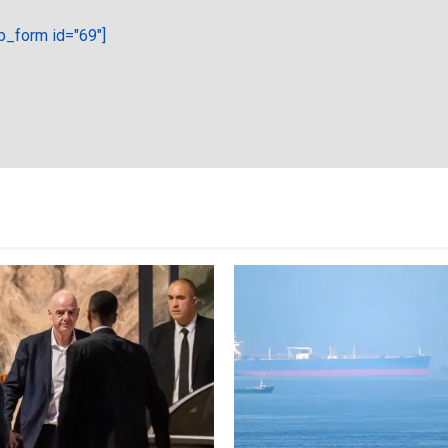
_form id="69"]