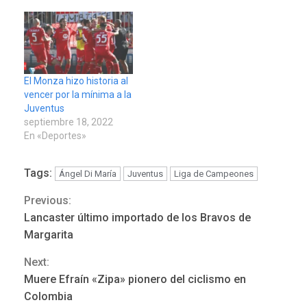
El Monza hizo historia al
vencer por la mínima a la
Juventus
septiembre 18, 2022
En «Deportes»
Tags:
Ángel Di María
Juventus
Liga de Campeones
Previous:
Continue
Lancaster último importado de los Bravos de
POLÍTICA
TITULARES
Reading
ÚLTIMA HORA
Margarita
ONGs piden a CIDH
Next:
monitorear proceso de
3
diálogo en Venezuela
Muere Efraín «Zipa» pionero del ciclismo en
Colombia