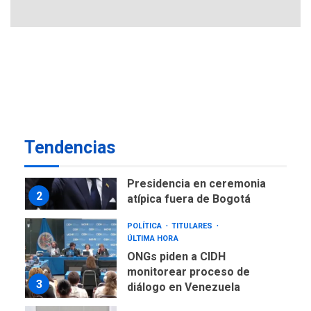
ofensivas de largo alcance
7
NACIONALES
TITULARES
ÚLTIMA HORA
Instalan carpas metálicas
como terminales
temporales en Aeropuerto
1
de Maiquetía
LATINOAMÉRICA Y CARIBE
Tendencias
TITULARES
ÚLTIMA HORA
De la Espriella asumirá
Presidencia en ceremonia
2
atípica fuera de Bogotá
POLÍTICA
TITULARES
ÚLTIMA HORA
ONGs piden a CIDH
monitorear proceso de
3
diálogo en Venezuela