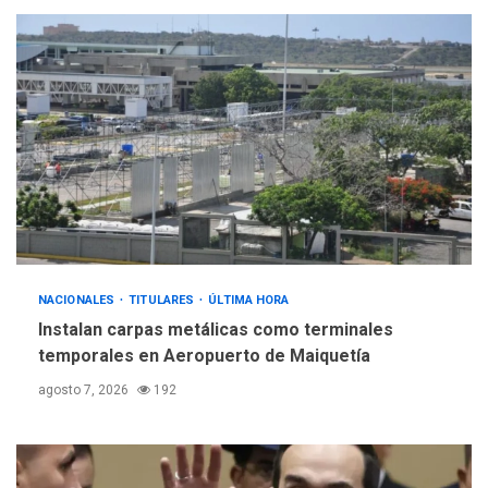
POLÍTICA
TITULARES
ÚLTIMA HORA
Gobierno y AN2015 en
nueva mesa de diálogo
4
INTERNACIONALES
ÚLTIMA HORA
Hiroshima 81 años de la
debacle atómica. Japón
debate principios no
5
nucleares
NACIONALES
TITULARES
ÚLTIMA HORA
Instalan carpas metálicas como terminales
temporales en Aeropuerto de Maiquetía
agosto 7, 2026
192