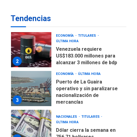
Plan de contingencia hídrica
en Nueva Esparta consolida
Tendencias
avances en territorio
1
insular
ECONOMÍA
TITULARES
ÚLTIMA HORA
Venezuela requiere
US$183.000 millones para
2
alcanzar 3 millones de bdp
ECONOMÍA
ÚLTIMA HORA
Puerto de La Guaira
operativo y sin paralizarse
nacionalización de
3
mercancías
NACIONALES
TITULARES
ÚLTIMA HORA
Dólar cierra la semana en
756,71 bolívares