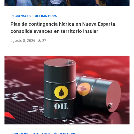
REGIONALES
ÚLTIMA HORA
POLÍTICA
TITULARES
ÚLTIMA HORA
Plan de contingencia hídrica en Nueva Esparta
Libertad plena para jueza
consolida avances en territorio insular
María Lourdes Afiuni
5
agosto 8, 2026
27