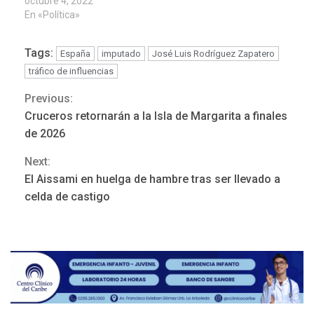
octubre 4, 2022
En «Política»
Tags:
España
imputado
José Luis Rodríguez Zapatero
tráfico de influencias
Previous:
Continue
Cruceros retornarán a la Isla de Margarita a finales
Reading
de 2026
Next:
ECONOMÍA
ÚLTIMA HORA
El Aissami en huelga de hambre tras ser llevado a
Puerto de La Guaira
celda de castigo
operativo y sin paralizarse
nacionalización de
3
mercancías
NACIONALES
TITULARES
ÚLTIMA HORA
Dólar cierra la semana en