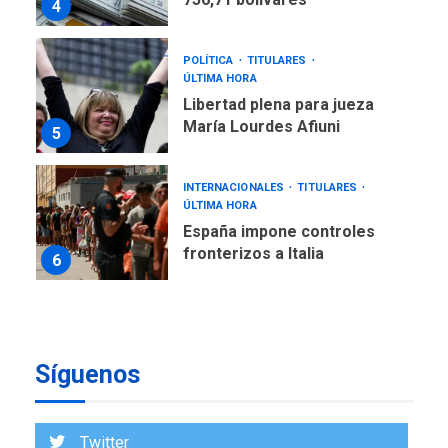
4
POLÍTICA
TITULARES
ÚLTIMA HORA
Libertad plena para jueza
María Lourdes Afiuni
5
INTERNACIONALES
TITULARES
ÚLTIMA HORA
España impone controles
fronterizos a Italia
6
INTERNACIONALES
TITULARES
ÚLTIMA HORA
Arabia Saudita, Turquía y
Síguenos
Pakistán firman pacto de
7
defensa
REGIONALES
ÚLTIMA HORA
Twitter