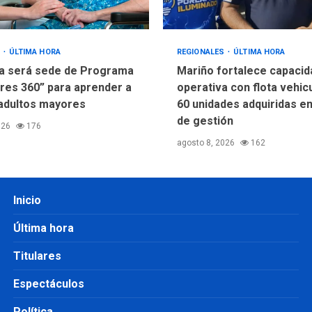
S
ÚLTIMA HORA
REGIONALES
ÚLTIMA HORA
a será sede de Programa
Mariño fortalece capacid
res 360” para aprender a
operativa con flota vehic
adultos mayores
60 unidades adquiridas e
de gestión
026
176
agosto 8, 2026
162
Inicio
Última hora
Titulares
Espectáculos
Política