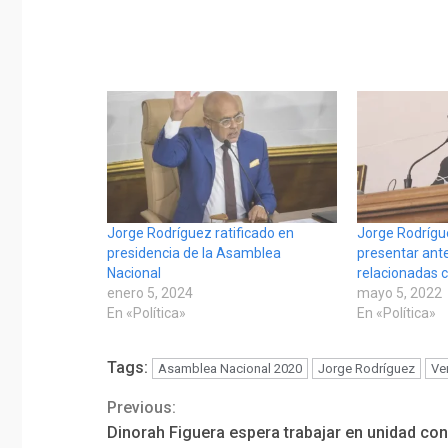
Jorge Rodríguez ratificado en
Jorge Rodrígu
presidencia de la Asamblea
presentar ante
Nacional
relacionadas 
enero 5, 2024
mayo 5, 2022
En «Política»
En «Política»
Tags:
Asamblea Nacional 2020
Jorge Rodríguez
Ve
Previous:
Continue
Dinorah Figuera espera trabajar en unidad con