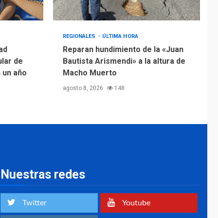
REGIONALES
ÚLTIMA HORA
ad
Reparan hundimiento de la «Juan
ular de
Bautista Arismendi» a la altura de
n un año
Macho Muerto
agosto 8, 2026
148
Nuestras redes
Twitter
Youtube