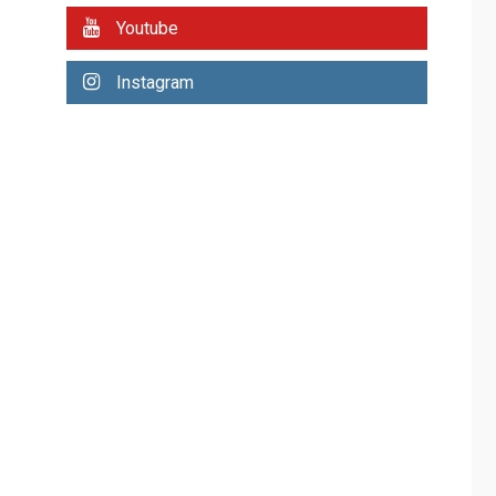
REGIONALES
ÚLTIMA HORA
Youtube
Plan de contingencia
hídrica en Nueva
Instagram
Esparta consolida
avances en territorio
6
insular
ECONOMÍA
TITULARES
ÚLTIMA HORA
Venezuela requiere
US$183.000 millones
para alcanzar 3
7
millones de bdp
REGIONALES
ÚLTIMA HORA
Libro de Guadalupe
Burelli eleva sus
velas en Margarita
1
REGIONALES
ÚLTIMA HORA