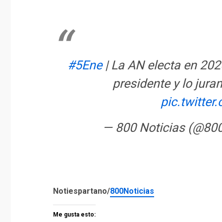
#5Ene
| La AN electa en 202
presidente y lo jur
pic.twitte
— 800 Noticias (@80
Notiespartano/
800Noticias
Me gusta esto: