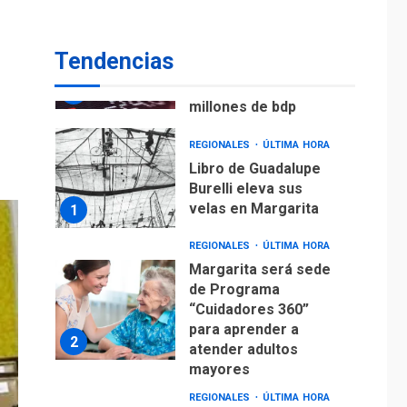
ECONOMÍA
TITULARES
ÚLTIMA HORA
Venezuela requiere
Tendencias
US$183.000 millones
para alcanzar 3
7
millones de bdp
REGIONALES
ÚLTIMA HORA
Libro de Guadalupe
Burelli eleva sus
velas en Margarita
1
REGIONALES
ÚLTIMA HORA
Margarita será sede
de Programa
“Cuidadores 360”
para aprender a
2
atender adultos
mayores
REGIONALES
ÚLTIMA HORA