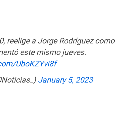
0, reelige a Jorge Rodríguez como
amentó este mismo jueves.
r.com/UboKZYvi8f
0Noticias_)
January 5, 2023