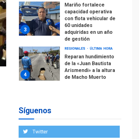
Mariño fortalece
capacidad operativa
con flota vehicular de
60 unidades
3
adquiridas en un año
de gestión
REGIONALES
ÚLTIMA HORA
Reparan hundimiento
de la «Juan Bautista
Arismendi» a la altura
4
de Macho Muerto
REGIONALES
TECNOLOGÍA
ÚLTIMA HORA
Fedecámaras NE y
Unimar trabajan en
Síguenos
diplomado para
creación y manejo de
5
estadísticas de
Twitter
turismo