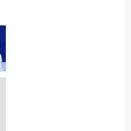
ÚLTIMA HORA
Fedecámaras NE y
Unimar trabajan en
diplomado para
creación y manejo de
5
estadísticas de
turismo