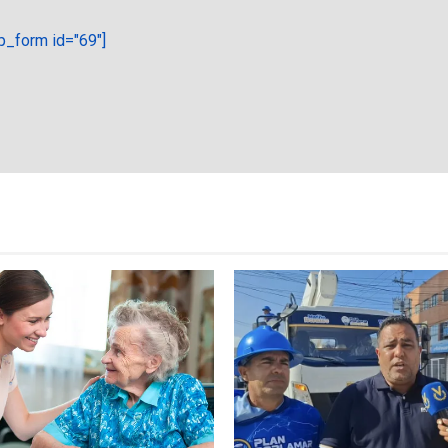
_form id="69"]