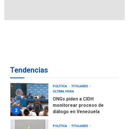
6
LATINOAMÉRICA Y CARIBE
TITULARES
ÚLTIMA HORA
EEUU sanciona a ocho
militares y cinco entidades
7
cubanas
LATINOAMÉRICA Y CARIBE
TITULARES
ÚLTIMA HORA
De la Espriella asumirá
Tendencias
Presidencia en ceremonia
1
atípica fuera de Bogotá
POLÍTICA
TITULARES
ÚLTIMA HORA
ONGs piden a CIDH
monitorear proceso de
2
diálogo en Venezuela
POLÍTICA
TITULARES