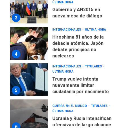
ÚLTIMA HORA
Gobierno y AN2015 en
nueva mesa de diálogo
3
INTERNACIONALES
ÚLTIMA HORA
Hiroshima 81 años de la
debacle atómica. Japón
debate principios no
4
nucleares
INTERNACIONALES
TITULARES
ÚLTIMA HORA
Trump vuelve intenta
nuevamente limitar
5
ciudadanía por nacimiento
GUERRA EN EL MUNDO
TITULARES
ÚLTIMA HORA
Ucrania y Rusia intensifican
ofensivas de largo alcance
6