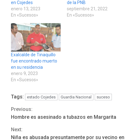
en Cojedes
de la PNB
enero 13, 2023
septiembre 21, 2022
En «Sucesos»
En «Sucesos»
Exalcalde de Tinaquillo
fue encontrado muerto
en su residencia
enero 9, 2023
En «Sucesos»
Tags:
estado Cojedes
Guardia Nacional
suceso
Previous:
Continue
Hombre es asesinado a tubazos en Margarita
Reading
Next:
Niña es abusada presuntamente por su vecino en
POLÍTICA
TITULARES