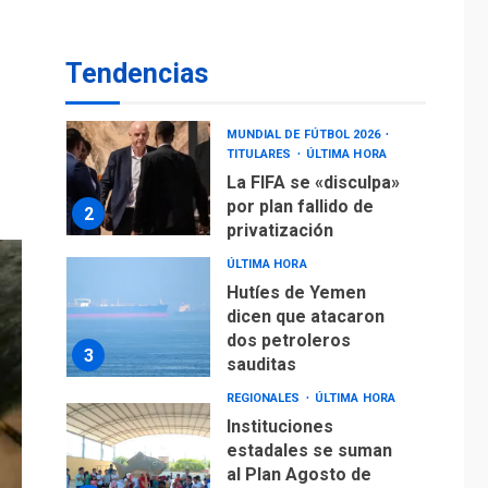
operaciones de carga
y descarga en
1
Aeropuerto de
Tendencias
Maiquetía
DEPORTES
MUNDIAL DE FÚTBOL 2026
TITULARES
ÚLTIMA HORA
La FIFA se «disculpa»
por plan fallido de
2
privatización
ÚLTIMA HORA
Hutíes de Yemen
dicen que atacaron
dos petroleros
3
sauditas
REGIONALES
ÚLTIMA HORA
Instituciones
estadales se suman
al Plan Agosto de