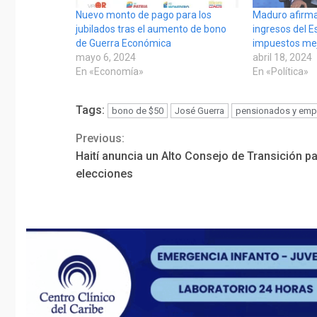
Nuevo monto de pago para los
Maduro afirma
jubilados tras el aumento de bono
ingresos del E
de Guerra Económica
impuestos mej
mayo 6, 2024
abril 18, 2024
En «Economía»
En «Política»
Tags:
bono de $50
José Guerra
pensionados y emp
Previous:
Continue
Haití anuncia un Alto Consejo de Transición p
Reading
elecciones