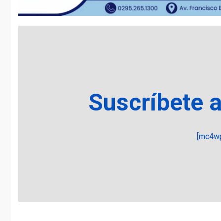
Suscríbete 
[mc4wp