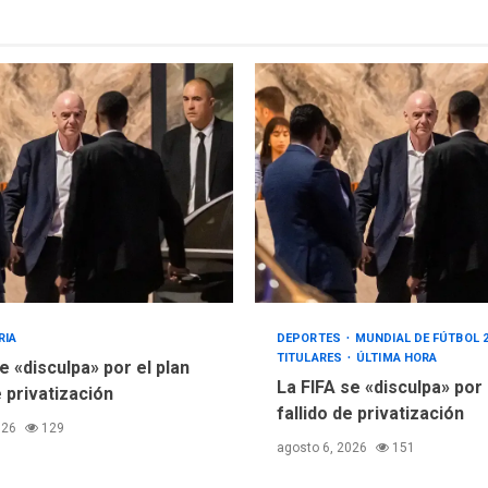
RIA
DEPORTES
MUNDIAL DE FÚTBOL 
TITULARES
ÚLTIMA HORA
e «disculpa» por el plan
La FIFA se «disculpa» por
e privatización
fallido de privatización
026
129
agosto 6, 2026
151