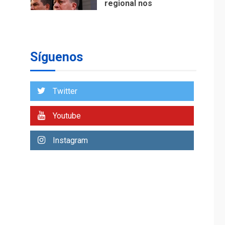
regional nos
respaldaron desde el
primer momento tras
7
terremotos del 24J
asegura Gustavo
Síguenos
Duque
NACIONALES
TITULARES
ÚLTIMA HORA
Twitter
Reanudan
operaciones de carga
Youtube
y descarga en
1
Aeropuerto de
Instagram
Maiquetía
DEPORTES
MUNDIAL DE FÚTBOL 2026
TITULARES
ÚLTIMA HORA
La FIFA se «disculpa»
por plan fallido de
2
privatización
ÚLTIMA HORA