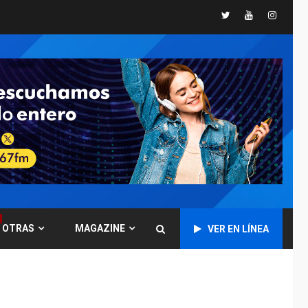
Twitter
Youtube
Instagr
POLÍTICA
TITULARES
ÚLTIMA HORA
CNP plantea incluir
Libertad de Expresión
en agenda de
6
negociación con
comisión de AN 2015
DESTACADOS
NACIONALES
ÚLTIMA HORA
Gobierno nacional y
regional nos
respaldaron desde el
primer momento tras
7
terremotos del 24J
OTRAS
MAGAZINE
VER EN LÍNEA
asegura Gustavo
Duque
NACIONALES
TITULARES
ÚLTIMA HORA
Reanudan