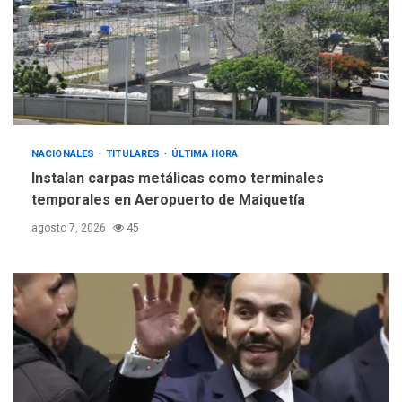
INTERNACIONALES
ÚLTIMA HORA
Hiroshima 81 años de la
debacle atómica. Japón
debate principios no
5
nucleares
NACIONALES
TITULARES
ÚLTIMA HORA
Instalan carpas metálicas como terminales
temporales en Aeropuerto de Maiquetía
agosto 7, 2026
45