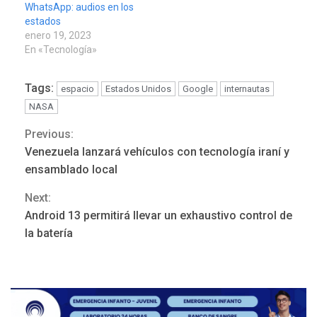
WhatsApp: audios en los
estados
enero 19, 2023
En «Tecnología»
Tags:
espacio
Estados Unidos
Google
internautas
NASA
Previous:
Continue
Venezuela lanzará vehículos con tecnología iraní y
POLÍTICA
TITULARES
Reading
ÚLTIMA HORA
ensamblado local
ONGs piden a CIDH
Next:
monitorear proceso de
3
diálogo en Venezuela
Android 13 permitirá llevar un exhaustivo control de
la batería
POLÍTICA
TITULARES
ÚLTIMA HORA
Gobierno y AN2015 en
nueva mesa de diálogo
4