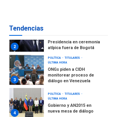
como terminales
temporales en Aeropuerto
1
de Maiquetía
LATINOAMÉRICA Y CARIBE
Tendencias
TITULARES
ÚLTIMA HORA
De la Espriella asumirá
Presidencia en ceremonia
2
atípica fuera de Bogotá
POLÍTICA
TITULARES
ÚLTIMA HORA
ONGs piden a CIDH
monitorear proceso de
3
diálogo en Venezuela
POLÍTICA
TITULARES
ÚLTIMA HORA
Gobierno y AN2015 en
nueva mesa de diálogo
4