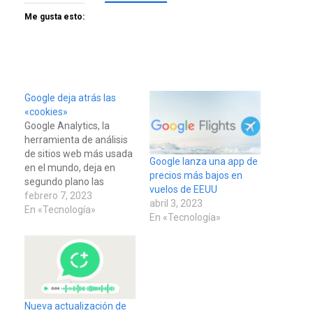
Me gusta esto:
Google deja atrás las
«cookies»
Google Analytics, la
herramienta de análisis
de sitios web más usada
Google lanza una app de
en el mundo, deja en
precios más bajos en
segundo plano las
vuelos de EEUU
“cookies” con su versión
febrero 7, 2023
abril 3, 2023
GA4, en la que una nueva
En «Tecnología»
En «Tecnología»
forma de examinar el
comportamiento de los
internautas y la apuesta
por mayor privacidad
apuntan a revolucionar
las estrategias de
Nueva actualización de
publicidad…