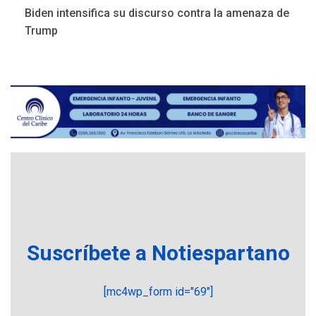
Biden intensifica su discurso contra la amenaza de
Instalan carpas metálicas
como terminales
Trump
temporales en Aeropuerto
1
de Maiquetía
LATINOAMÉRICA Y CARIBE
TITULARES
ÚLTIMA HORA
De la Espriella asumirá
Presidencia en ceremonia
2
atípica fuera de Bogotá
POLÍTICA
TITULARES
ÚLTIMA HORA
ONGs piden a CIDH
monitorear proceso de
3
diálogo en Venezuela
Suscríbete a Notiespartano
POLÍTICA
TITULARES
ÚLTIMA HORA
[mc4wp_form id="69"]
Gobierno y AN2015 en