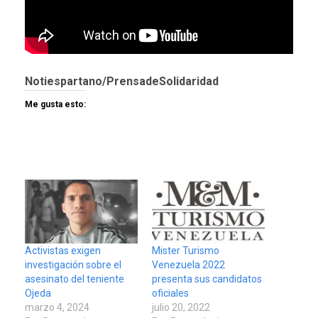
Notiespartano/
PrensadeSolidaridad
Me gusta esto:
POLÍTICA
TITULARES
ÚLTIMA HORA
ONGs piden a CIDH
monitorear proceso de
3
diálogo en Venezuela
Activistas exigen
Mister Turismo
investigación sobre el
Venezuela 2022
POLÍTICA
TITULARES
asesinato del teniente
presenta sus candidatos
ÚLTIMA HORA
Ojeda
oficiales
Gobierno y AN2015 en
marzo 4, 2024
julio 20, 2022
nueva mesa de diálogo