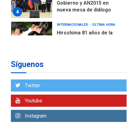
nueva mesa de diálogo
4
INTERNACIONALES
ÚLTIMA HORA
Hiroshima 81 años de la
debacle atómica. Japón
debate principios no
5
nucleares
Síguenos
Twitter
Youtube
Instagram