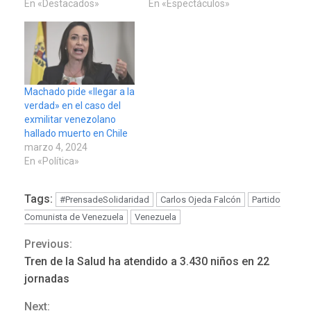
4
En «Destacados»
En «Espectáculos»
INTERNACIONALES
ÚLTIMA HORA
Hiroshima 81 años de la
debacle atómica. Japón
debate principios no
5
Machado pide «llegar a la
nucleares
verdad» en el caso del
exmilitar venezolano
INTERNACIONALES
TITULARES
hallado muerto en Chile
ÚLTIMA HORA
marzo 4, 2024
Trump vuelve intenta
En «Política»
nuevamente limitar
6
ciudadanía por nacimiento
Tags:
#PrensadeSolidaridad
Carlos Ojeda Falcón
Partido
GUERRA EN EL MUNDO
TITULARES
Comunista de Venezuela
Venezuela
ÚLTIMA HORA
Previous:
Continue
Ucrania y Rusia intensifican
Tren de la Salud ha atendido a 3.430 niños en 22
ofensivas de largo alcance
7
Reading
jornadas
NACIONALES
TITULARES
Next:
ÚLTIMA HORA