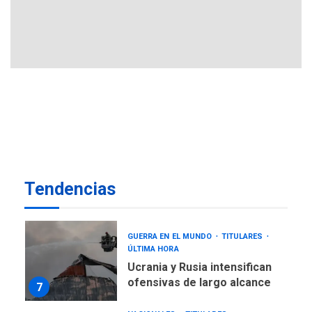
nueva mesa de diálogo
4
INTERNACIONALES
ÚLTIMA HORA
Hiroshima 81 años de la
debacle atómica. Japón
debate principios no
5
nucleares
INTERNACIONALES
TITULARES
ÚLTIMA HORA
Trump vuelve intenta
nuevamente limitar
6
Tendencias
ciudadanía por nacimiento
GUERRA EN EL MUNDO
TITULARES
ÚLTIMA HORA
Ucrania y Rusia intensifican
ofensivas de largo alcance
7
NACIONALES
TITULARES