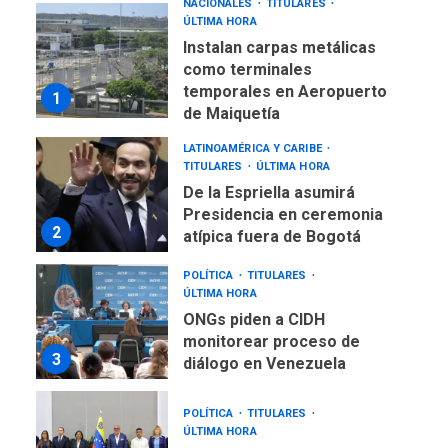
ÚLTIMA HORA
Instalan carpas metálicas
como terminales
temporales en Aeropuerto
1
de Maiquetía
LATINOAMÉRICA Y CARIBE
TITULARES
ÚLTIMA HORA
De la Espriella asumirá
Presidencia en ceremonia
2
atípica fuera de Bogotá
POLÍTICA
TITULARES
ÚLTIMA HORA
ONGs piden a CIDH
monitorear proceso de
3
diálogo en Venezuela
POLÍTICA
TITULARES
ÚLTIMA HORA
Gobierno y AN2015 en