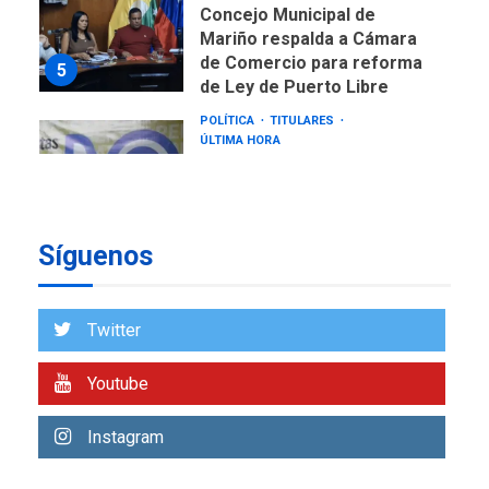
Concejo Municipal de
Mariño respalda a Cámara
de Comercio para reforma
5
de Ley de Puerto Libre
POLÍTICA
TITULARES
ÚLTIMA HORA
CNP plantea incluir Libertad
de Expresión en agenda de
negociación con comisión
6
de AN 2015
Síguenos
DESTACADOS
NACIONALES
ÚLTIMA HORA
Gobierno nacional y
Twitter
regional nos respaldaron
desde el primer momento
Youtube
7
tras terremotos del 24J
asegura Gustavo Duque
Instagram
NACIONALES
TITULARES
ÚLTIMA HORA