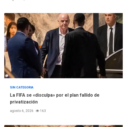
REGIONALES
TITULARES
ÚLTIMA HORA
Concejo Municipal de
Mariño respalda a Cámara
de Comercio para reforma
5
de Ley de Puerto Libre
SIN CATEGORIA
La FIFA se «disculpa» por el plan fallido de
privatización
agosto 6, 2026
163