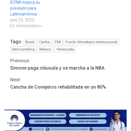
El FMI mejora su
previsión para
Latinoamérica
julio 25, 2023
En «Destacados»
Tags:
Brasil
Caribe
FMI
Fondo Monetario Internacional
latinoamérica
México
Venezuela
Previous:
Continue
Simone paga cláusula y se marcha a la NBA
Reading
Next:
ÚLTIMA HORA
Cancha de Conejeros rehabilitada en un 80%
Hutíes de Yemen dicen que
atacaron dos petroleros
sauditas
3
REGIONALES
ÚLTIMA HORA
Instituciones estadales se