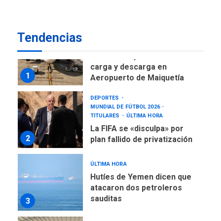
7
tras terremotos del 24J
asegura Gustavo Duque
Tendencias
NACIONALES
TITULARES
ÚLTIMA HORA
Reanudan operaciones de
carga y descarga en
1
Aeropuerto de Maiquetía
DEPORTES
MUNDIAL DE FÚTBOL 2026
TITULARES
ÚLTIMA HORA
La FIFA se «disculpa» por
2
plan fallido de privatización
ÚLTIMA HORA
Hutíes de Yemen dicen que
atacaron dos petroleros
sauditas
3