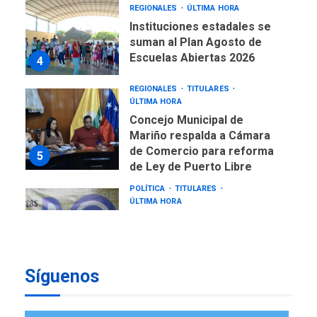
REGIONALES
ÚLTIMA HORA
Instituciones estadales se
suman al Plan Agosto de
Escuelas Abiertas 2026
4
REGIONALES
TITULARES
ÚLTIMA HORA
Concejo Municipal de
Mariño respalda a Cámara
de Comercio para reforma
5
de Ley de Puerto Libre
POLÍTICA
TITULARES
ÚLTIMA HORA
CNP plantea incluir Libertad
de Expresión en agenda de
negociación con comisión
6
de AN 2015
Síguenos
DESTACADOS
NACIONALES
ÚLTIMA HORA