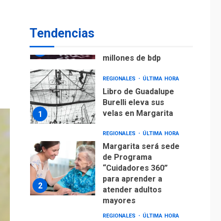
ECONOMÍA
TITULARES
ÚLTIMA HORA
Venezuela requiere
Tendencias
US$183.000 millones
para alcanzar 3
7
millones de bdp
REGIONALES
ÚLTIMA HORA
Libro de Guadalupe
Burelli eleva sus
velas en Margarita
1
REGIONALES
ÚLTIMA HORA
Margarita será sede
de Programa
“Cuidadores 360”
para aprender a
2
atender adultos
mayores
REGIONALES
ÚLTIMA HORA