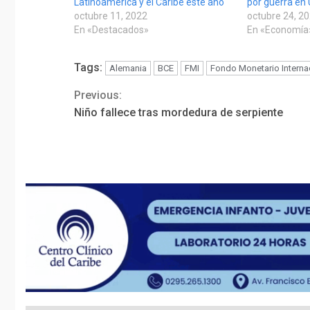
Latinoamérica y el Caribe este año
por guerra en U
octubre 11, 2022
octubre 24, 2
En «Destacados»
En «Economía
Tags:
Alemania
BCE
FMI
Fondo Monetario Interna
Previous:
Continue
Niño fallece tras mordedura de serpiente
Reading