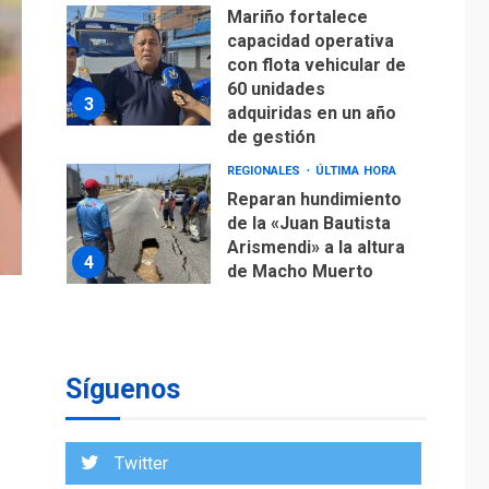
Mariño fortalece
capacidad operativa
con flota vehicular de
60 unidades
3
adquiridas en un año
de gestión
REGIONALES
ÚLTIMA HORA
Reparan hundimiento
de la «Juan Bautista
Arismendi» a la altura
4
de Macho Muerto
REGIONALES
TECNOLOGÍA
ÚLTIMA HORA
Fedecámaras NE y
Unimar trabajan en
Síguenos
diplomado para
creación y manejo de
5
estadísticas de
Twitter
turismo