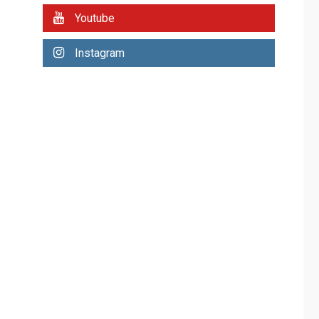
REGIONALES
ÚLTIMA HORA
Youtube
Plan de contingencia
hídrica en Nueva
Instagram
Esparta consolida
avances en territorio
6
insular
ECONOMÍA
TITULARES
ÚLTIMA HORA
Venezuela requiere
US$183.000 millones
para alcanzar 3
7
millones de bdp
REGIONALES
ÚLTIMA HORA
Libro de Guadalupe
Burelli eleva sus
velas en Margarita
1
REGIONALES
ÚLTIMA HORA