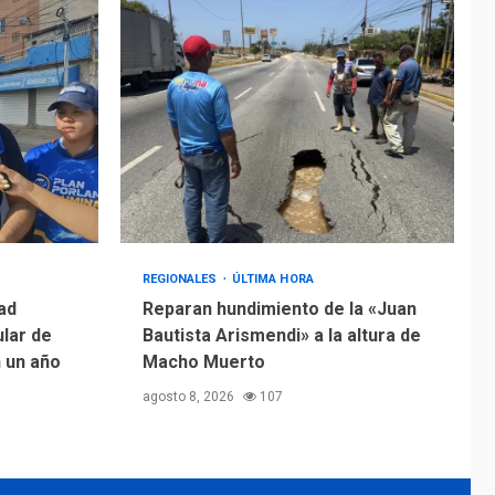
REGIONALES
ÚLTIMA HORA
ad
Reparan hundimiento de la «Juan
ular de
Bautista Arismendi» a la altura de
n un año
Macho Muerto
agosto 8, 2026
107