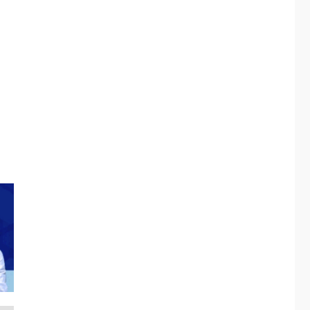
ÚLTIMA HORA
Fedecámaras NE y
Unimar trabajan en
diplomado para
creación y manejo de
5
estadísticas de
turismo