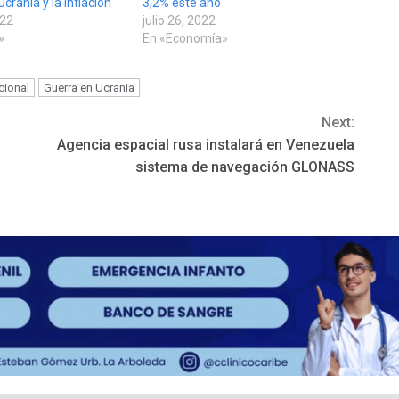
crania y la inflación
3,2% este año
022
julio 26, 2022
»
En «Economía»
cional
Guerra en Ucrania
Next:
Agencia espacial rusa instalará en Venezuela
sistema de navegación GLONASS