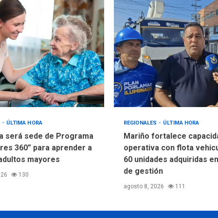
S
ÚLTIMA HORA
REGIONALES
ÚLTIMA HORA
a será sede de Programa
Mariño fortalece capacid
res 360” para aprender a
operativa con flota vehic
adultos mayores
60 unidades adquiridas e
de gestión
026
130
agosto 8, 2026
111