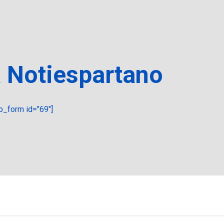
a Notiespartano
_form id="69"]