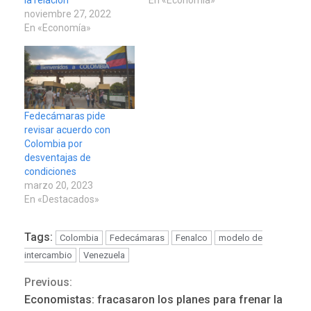
la relación
En «Economía»
noviembre 27, 2022
En «Economía»
Fedecámaras pide
revisar acuerdo con
Colombia por
desventajas de
condiciones
marzo 20, 2023
En «Destacados»
Tags:
Colombia
Fedecámaras
Fenalco
modelo de
intercambio
Venezuela
Previous:
Continue
Economistas: fracasaron los planes para frenar la