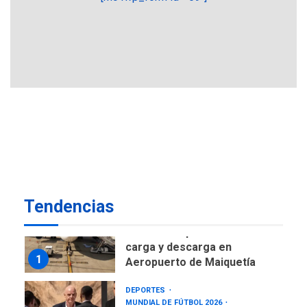
ÚLTIMA HORA
CNP plantea incluir Libertad
de Expresión en agenda de
negociación con comisión
6
de AN 2015
DESTACADOS
NACIONALES
ÚLTIMA HORA
Gobierno nacional y
regional nos respaldaron
desde el primer momento
7
tras terremotos del 24J
asegura Gustavo Duque
Tendencias
NACIONALES
TITULARES
ÚLTIMA HORA
Reanudan operaciones de
carga y descarga en
1
Aeropuerto de Maiquetía
DEPORTES
MUNDIAL DE FÚTBOL 2026