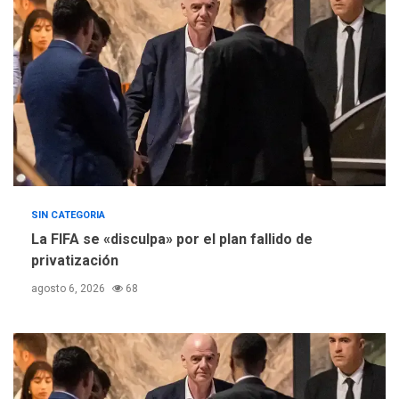
Concejo Municipal de
Mariño respalda a Cámara
de Comercio para reforma
5
de Ley de Puerto Libre
SIN CATEGORIA
La FIFA se «disculpa» por el plan fallido de
privatización
agosto 6, 2026
68