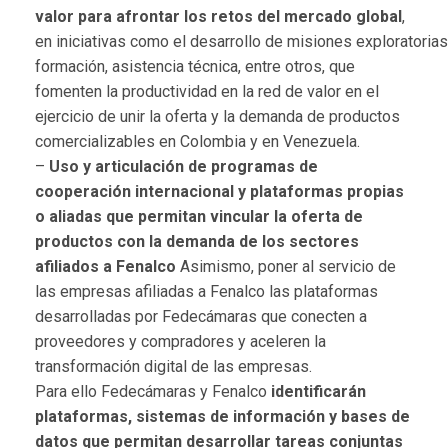
valor para afrontar los retos del mercado global
,
en
iniciativas
como
el
desarrollo
de
misiones
exploratorias
formación, asistencia técnica, entre otros, que
fomenten la productividad en la red
de valor en el
ejercicio de unir la oferta y la demanda de productos
comercializables en Colombia
y en Venezuela.
–
Uso y articulación de programas de
cooperación internacional y plataformas propias
o aliadas que
permitan vincular la oferta de
productos con la demanda de los sectores
a
fi
liados a Fenalco
Asimismo, poner al servicio de
las empresas a
fi
liadas a Fenalco las plataformas
desarrolladas por
Fedecámaras que conecten a
proveedores y compradores y aceleren la
transformación digital
de las empresas.
Para ello Fedecámaras y Fenalco
identi
fi
carán
plataformas, sistemas de
información y bases de
datos que permitan desarrollar tareas conjuntas