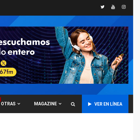
Twitter
Youtube
Instagr
REGIONALES
TECNOLOGÍA
ÚLTIMA HORA
Fedecámaras NE y
Unimar trabajan en
diplomado para
creación y manejo de
5
estadísticas de
turismo
REGIONALES
ÚLTIMA HORA
Plan de contingencia
hídrica en Nueva
Esparta consolida
avances en territorio
6
insular
OTRAS
MAGAZINE
VER EN LÍNEA
ECONOMÍA
TITULARES
ÚLTIMA HORA
Venezuela requiere
US$183.000 millones
para alcanzar 3