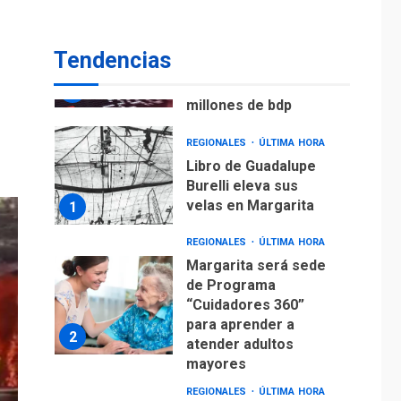
7
millones de bdp
Tendencias
REGIONALES
ÚLTIMA HORA
Libro de Guadalupe
Burelli eleva sus
velas en Margarita
1
REGIONALES
ÚLTIMA HORA
Margarita será sede
de Programa
“Cuidadores 360”
para aprender a
2
atender adultos
mayores
REGIONALES
ÚLTIMA HORA
Mariño fortalece
capacidad operativa
con flota vehicular de
60 unidades
3