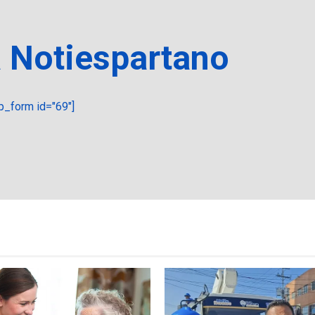
a Notiespartano
_form id="69"]