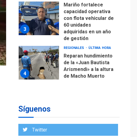
adquiridas en un año
de gestión
REGIONALES
ÚLTIMA HORA
Reparan hundimiento
de la «Juan Bautista
Arismendi» a la altura
4
de Macho Muerto
REGIONALES
TECNOLOGÍA
ÚLTIMA HORA
Fedecámaras NE y
Unimar trabajan en
diplomado para
creación y manejo de
5
estadísticas de
turismo
Síguenos
REGIONALES
ÚLTIMA HORA
Plan de contingencia
hídrica en Nueva
Twitter
Esparta consolida