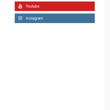
avances en territorio
6
Youtube
insular
ECONOMÍA
TITULARES
Instagram
ÚLTIMA HORA
Venezuela requiere
US$183.000 millones
para alcanzar 3
7
millones de bdp
REGIONALES
ÚLTIMA HORA
Libro de Guadalupe
Burelli eleva sus
velas en Margarita
1
REGIONALES
ÚLTIMA HORA
Margarita será sede
de Programa
“Cuidadores 360”
para aprender a
2
atender adultos