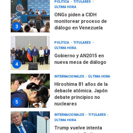
POLÍTICA
TITULARES
ÚLTIMA HORA
ONGs piden a CIDH
monitorear proceso de
3
diálogo en Venezuela
POLÍTICA
TITULARES
ÚLTIMA HORA
Gobierno y AN2015 en
nueva mesa de diálogo
4
INTERNACIONALES
ÚLTIMA HORA
Hiroshima 81 años de la
debacle atómica. Japón
debate principios no
5
nucleares
INTERNACIONALES
TITULARES
ÚLTIMA HORA
Trump vuelve intenta