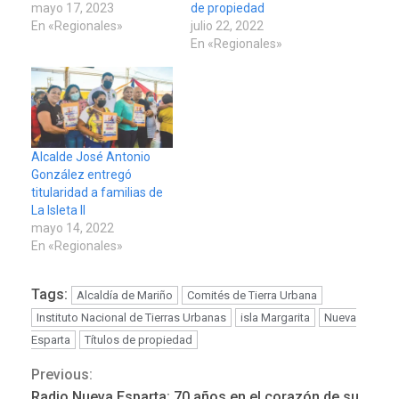
mayo 17, 2023
de propiedad
En «Regionales»
julio 22, 2022
En «Regionales»
Alcalde José Antonio
González entregó
titularidad a familias de
La Isleta II
mayo 14, 2022
En «Regionales»
Tags:
Alcaldía de Mariño
Comités de Tierra Urbana
Instituto Nacional de Tierras Urbanas
isla Margarita
Nueva
Esparta
Títulos de propiedad
Previous:
Continue
Radio Nueva Esparta: 70 años en el corazón de su
POLÍTICA
TITULARES