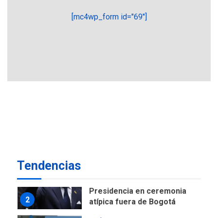
6
ciudadanía por nacimiento
[mc4wp_form id="69"]
GUERRA EN EL MUNDO
TITULARES
ÚLTIMA HORA
Ucrania y Rusia intensifican
ofensivas de largo alcance
7
NACIONALES
TITULARES
ÚLTIMA HORA
Instalan carpas metálicas
como terminales
temporales en Aeropuerto
1
de Maiquetía
LATINOAMÉRICA Y CARIBE
Tendencias
TITULARES
ÚLTIMA HORA
De la Espriella asumirá
Presidencia en ceremonia
2
atípica fuera de Bogotá