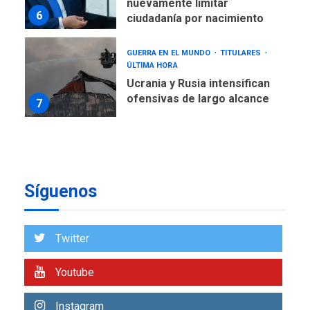
nuevamente limitar
6
ciudadanía por nacimiento
GUERRA EN EL MUNDO
TITULARES
ÚLTIMA HORA
Ucrania y Rusia intensifican
ofensivas de largo alcance
7
NACIONALES
TITULARES
ÚLTIMA HORA
Instalan carpas metálicas
como terminales
Síguenos
temporales en Aeropuerto
1
de Maiquetía
LATINOAMÉRICA Y CARIBE
Twitter
TITULARES
ÚLTIMA HORA
De la Espriella asumirá
Youtube
Presidencia en ceremonia
2
atípica fuera de Bogotá
Instagram