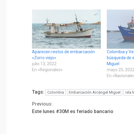
Aparecen restos de embarcación
Colombia y V
«Zorro viejo»
búsqueda de 
julio 13, 2022
Miguel
En «Regionales»
mayo 25, 202
En «Nacionale
Tags:
Colombia
Embarcación Arcángel Miguel
isla 
Previous:
Continue
Este lunes #30M es feriado bancario
Reading