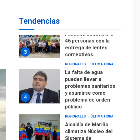
Lionel Messi llega a
Argentina para
2
despedir a su padre
Tendencias
REGIONALES
ÚLTIMA HORA
Funsone benefició a
46 personas con la
entrega de lentes
3
correctivos
REGIONALES
ÚLTIMA HORA
La falta de agua
pueden llevar a
problemas sanitarios
y asumirse como
4
problema de orden
público
REGIONALES
ÚLTIMA HORA
Alcaldía de Mariño
climatiza Núcleo del
Sistema de