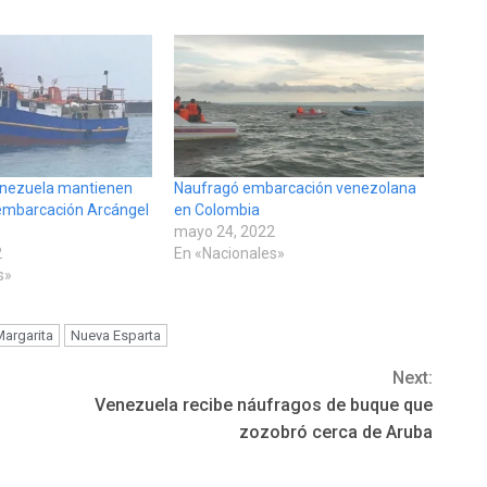
enezuela mantienen
Naufragó embarcación venezolana
embarcación Arcángel
en Colombia
mayo 24, 2022
2
En «Nacionales»
s»
Margarita
Nueva Esparta
Next:
Venezuela recibe náufragos de buque que
zozobró cerca de Aruba