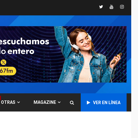
Presidenta
Twitter
Youtube
Instagr
Encargada evalúa
financiamiento obras
6
post-sismos
LATINOAMÉRICA Y CARIBE
TITULARES
ÚLTIMA HORA
Atentado con drones
explosivos deja un
7
policía muerto
POLÍTICA
ÚLTIMA HORA
Delcy Rodríguez
designa nuevo
presidente de
OTRAS
MAGAZINE
Corpoelec y nuevo
VER EN LÍNEA
1
viceministro de
Servicios Eléctricos
DEPORTES
TITULARES
ÚLTIMA HORA