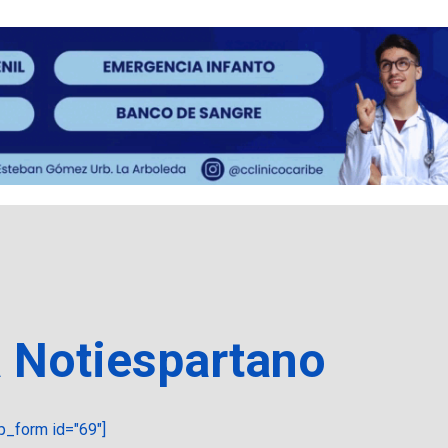
a Notiespartano
_form id="69"]