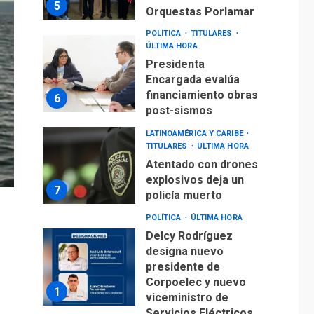
5
Orquestas Porlamar
POLÍTICA
TITULARES
ÚLTIMA HORA
Presidenta
Encargada evalúa
financiamiento obras
6
post-sismos
LATINOAMÉRICA Y CARIBE
TITULARES
ÚLTIMA HORA
Atentado con drones
explosivos deja un
7
policía muerto
POLÍTICA
ÚLTIMA HORA
Delcy Rodríguez
designa nuevo
presidente de
Corpoelec y nuevo
1
viceministro de
Servicios Eléctricos