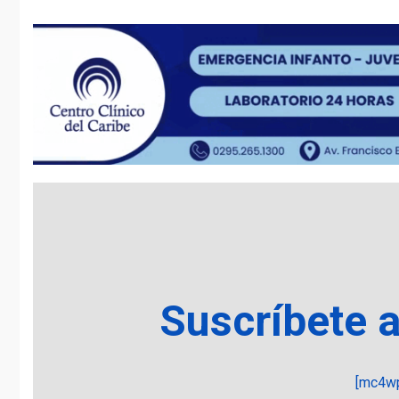
Suscríbete 
[mc4wp