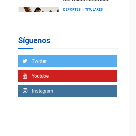
DEPORTES
TITULARES
ÚLTIMA HORA
Lionel Messi llega a
Argentina para
2
despedir a su padre
Síguenos
REGIONALES
ÚLTIMA HORA
Funsone benefició a
46 personas con la
Twitter
entrega de lentes
3
correctivos
Youtube
REGIONALES
ÚLTIMA HORA
Instagram
La falta de agua
pueden llevar a
problemas sanitarios
y asumirse como
4
problema de orden
público
REGIONALES
ÚLTIMA HORA