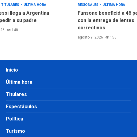
TITULARES
ÚLTIMA HORA
REGIONALES
ÚLTIMA HORA
essi llega a Argentina
Funsone benefició a 46 
pedir a su padre
con la entrega de lentes
correctivos
026
148
agosto 9, 2026
155
Inicio
Última hora
Titulares
Espectáculos
Política
Turismo