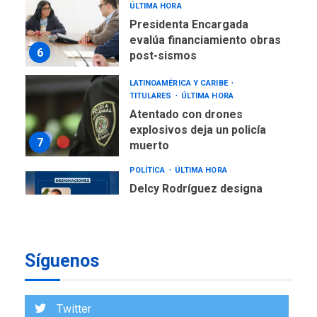
ÚLTIMA HORA
Presidenta Encargada
evalúa financiamiento obras
6
post-sismos
LATINOAMÉRICA Y CARIBE
TITULARES
ÚLTIMA HORA
Atentado con drones
explosivos deja un policía
7
muerto
POLÍTICA
ÚLTIMA HORA
Delcy Rodríguez designa
nuevo presidente de
Corpoelec y nuevo
viceministro de Servicios
1
Eléctricos
Síguenos
DEPORTES
TITULARES
ÚLTIMA HORA
Lionel Messi llega a
Twitter