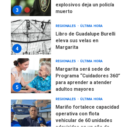
explosivos deja un policía
3
muerto
REGIONALES
ÚLTIMA HORA
Libro de Guadalupe Burelli
eleva sus velas en
Margarita
4
REGIONALES
ÚLTIMA HORA
Margarita será sede de
Programa “Cuidadores 360”
para aprender a atender
5
adultos mayores
REGIONALES
ÚLTIMA HORA
Mariño fortalece capacidad
operativa con flota
vehicular de 60 unidades
adquiridas en un año de
6
gestión