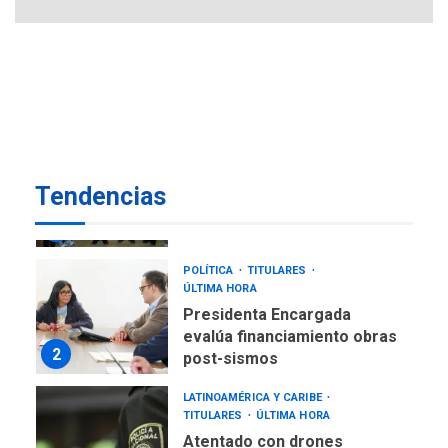
REGIONALES
ÚLTIMA HORA
Reparan hundimiento de la
«Juan Bautista Arismendi» a
la altura de Macho Muerto
7
REGIONALES
ÚLTIMA HORA
Alcaldía de Mariño climatiza
Tendencias
Núcleo del Sistema de
Orquestas Porlamar
1
POLÍTICA
TITULARES
ÚLTIMA HORA
Presidenta Encargada
evalúa financiamiento obras
2
post-sismos
LATINOAMÉRICA Y CARIBE
TITULARES
ÚLTIMA HORA
Atentado con drones