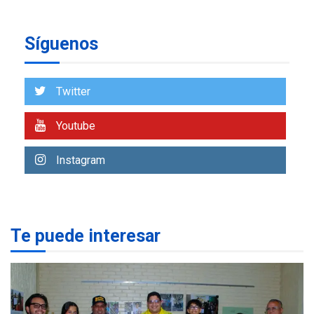
REGIONALES
ÚLTIMA HORA
Síguenos
Reparan hundimiento de la
«Juan Bautista Arismendi» a
la altura de Macho Muerto
7
Twitter
REGIONALES
ÚLTIMA HORA
Youtube
Alcaldía de Mariño climatiza
Núcleo del Sistema de
Instagram
Orquestas Porlamar
1
POLÍTICA
TITULARES
ÚLTIMA HORA
Presidenta Encargada
Te puede interesar
evalúa financiamiento obras
2
post-sismos
LATINOAMÉRICA Y CARIBE
TITULARES
ÚLTIMA HORA