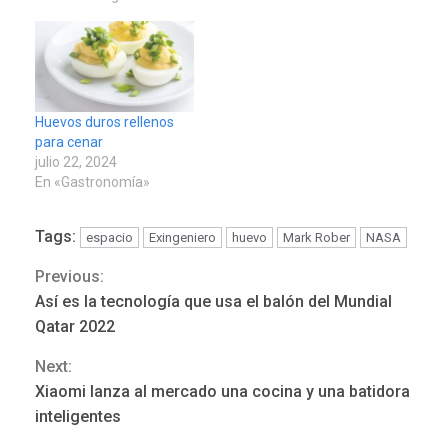
Huevos duros rellenos
para cenar
julio 22, 2024
En «Gastronomía»
Tags:
espacio
Exingeniero
huevo
Mark Rober
NASA
Previous:
Continue
Así es la tecnología que usa el balón del Mundial
Reading
Qatar 2022
Next:
LATINOAMÉRICA Y CARIBE
Xiaomi lanza al mercado una cocina y una batidora
TITULARES
ÚLTIMA HORA
inteligentes
Atentado con drones