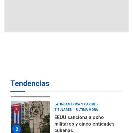
Hutíes de Yemen dicen que
atacaron dos petroleros
sauditas
6
REGIONALES
ÚLTIMA HORA
Instituciones estadales se
suman al Plan Agosto de
Escuelas Abiertas 2026
7
GUERRA EN EL MUNDO
TITULARES
ÚLTIMA HORA
Tendencias
Ucrania y Rusia intensifican
ofensivas de largo alcance
1
LATINOAMÉRICA Y CARIBE
TITULARES
ÚLTIMA HORA
EEUU sanciona a ocho
militares y cinco entidades
2
cubanas