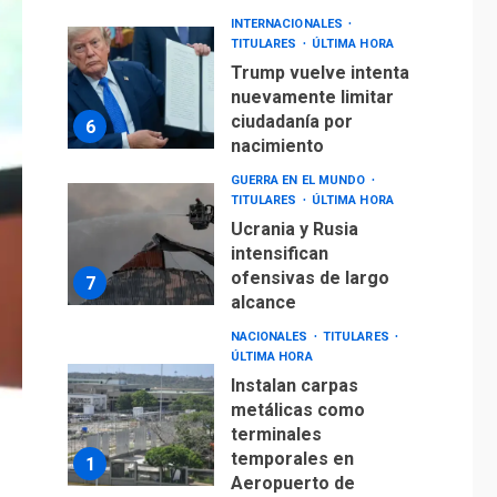
INTERNACIONALES
TITULARES
ÚLTIMA HORA
Trump vuelve intenta
nuevamente limitar
ciudadanía por
6
nacimiento
GUERRA EN EL MUNDO
TITULARES
ÚLTIMA HORA
Ucrania y Rusia
intensifican
ofensivas de largo
7
alcance
NACIONALES
TITULARES
ÚLTIMA HORA
Instalan carpas
metálicas como
terminales
temporales en
1
Aeropuerto de