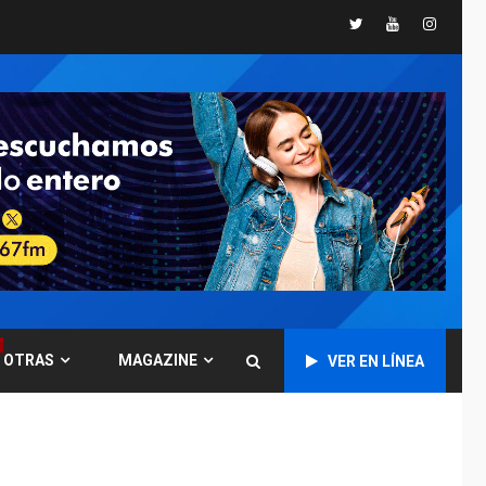
Twitter
Youtube
Instagr
GUERRA EN EL MUNDO
TITULARES
ÚLTIMA HORA
Ucrania y Rusia
intensifican
ofensivas de largo
7
alcance
NACIONALES
TITULARES
ÚLTIMA HORA
Instalan carpas
metálicas como
terminales
temporales en
1
Aeropuerto de
Maiquetía
OTRAS
MAGAZINE
VER EN LÍNEA
LATINOAMÉRICA Y CARIBE
TITULARES
ÚLTIMA HORA
De la Espriella
asumirá Presidencia
en ceremonia atípica
2