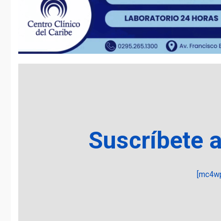
Suscríbete 
[mc4wp