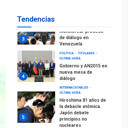
fuera de Bogotá
POLÍTICA
TITULARES
Tendencias
ÚLTIMA HORA
ONGs piden a CIDH
monitorear proceso
de diálogo en
3
Venezuela
POLÍTICA
TITULARES
ÚLTIMA HORA
Gobierno y AN2015 en
nueva mesa de
4
diálogo
INTERNACIONALES
ÚLTIMA HORA
Hiroshima 81 años de
la debacle atómica.
Japón debate
5
principios no
nucleares