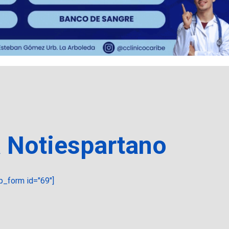
a Notiespartano
_form id="69"]