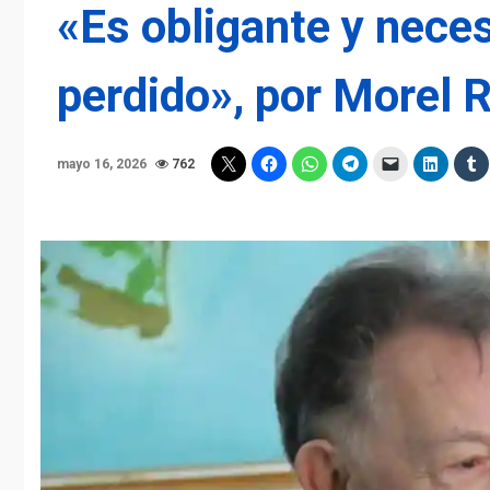
«Es obligante y neces
perdido», por Morel 
mayo 16, 2026
762