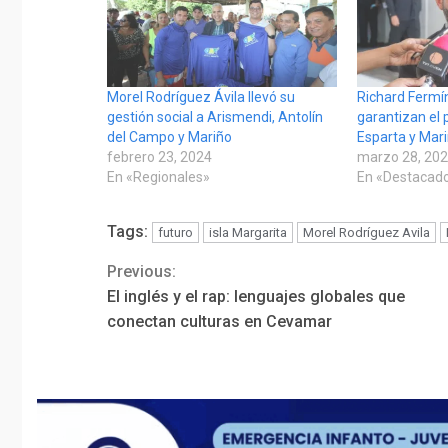
Morel Rodríguez Ávila llevó su
Richard Fermín
gestión social a Arismendi, Antolín
garantizan el
del Campo y Mariño
Esparta y Mar
febrero 23, 2024
marzo 28, 20
En «Regionales»
En «Destacad
Tags:
futuro
isla Margarita
Morel Rodríguez Avila
Previous:
Continue
El inglés y el rap: lenguajes globales que
Reading
conectan culturas en Cevamar