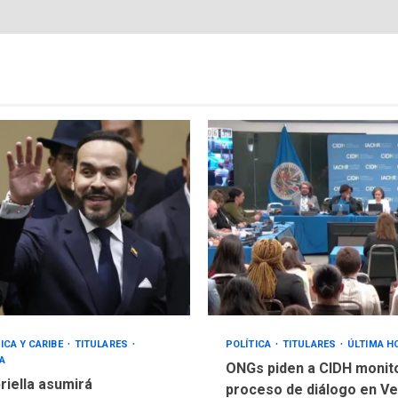
ICA Y CARIBE
TITULARES
POLÍTICA
TITULARES
ÚLTIMA H
A
ONGs piden a CIDH monit
riella asumirá
proceso de diálogo en V