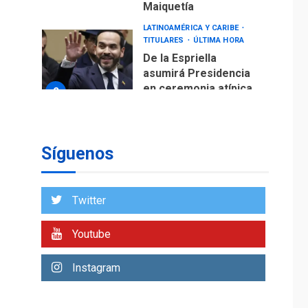
Maiquetía
LATINOAMÉRICA Y CARIBE
TITULARES
ÚLTIMA HORA
De la Espriella
asumirá Presidencia
en ceremonia atípica
2
fuera de Bogotá
POLÍTICA
TITULARES
ÚLTIMA HORA
Síguenos
ONGs piden a CIDH
monitorear proceso
de diálogo en
3
Twitter
Venezuela
POLÍTICA
TITULARES
Youtube
ÚLTIMA HORA
Gobierno y AN2015 en
Instagram
nueva mesa de
4
diálogo
INTERNACIONALES