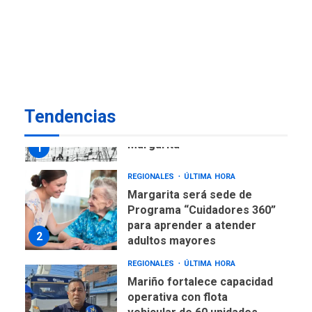
REGIONALES
ÚLTIMA HORA
Libro de Guadalupe Burelli
eleva sus velas en
Margarita
1
REGIONALES
ÚLTIMA HORA
Tendencias
Margarita será sede de
Programa “Cuidadores 360”
para aprender a atender
2
adultos mayores
REGIONALES
ÚLTIMA HORA
Mariño fortalece capacidad
operativa con flota
vehicular de 60 unidades
adquiridas en un año de
3
gestión
REGIONALES
ÚLTIMA HORA