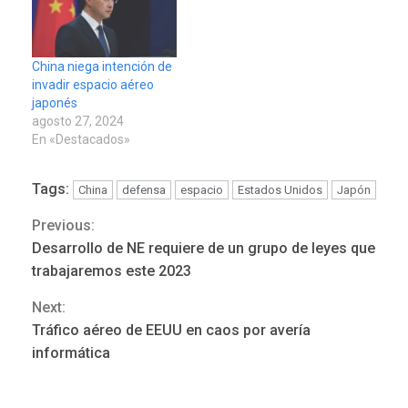
China niega intención de
invadir espacio aéreo
japonés
agosto 27, 2024
En «Destacados»
Tags:
China
defensa
espacio
Estados Unidos
Japón
Previous:
Continue
REGIONALES
ÚLTIMA HORA
Desarrollo de NE requiere de un grupo de leyes que
Mariño fortalece capacidad
Reading
trabajaremos este 2023
operativa con flota
vehicular de 60 unidades
Next:
adquiridas en un año de
3
Tráfico aéreo de EEUU en caos por avería
gestión
informática
REGIONALES
ÚLTIMA HORA
Reparan hundimiento de la