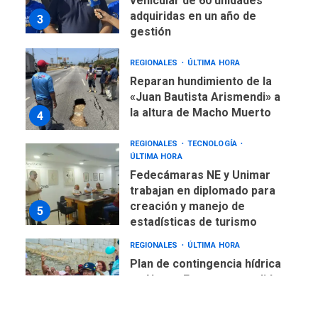
Reparan hundimiento de la
«Juan Bautista Arismendi» a
la altura de Macho Muerto
4
REGIONALES
TECNOLOGÍA
ÚLTIMA HORA
Fedecámaras NE y Unimar
trabajan en diplomado para
creación y manejo de
5
estadísticas de turismo
REGIONALES
ÚLTIMA HORA
Plan de contingencia hídrica
en Nueva Esparta consolida
avances en territorio
6
insular
ECONOMÍA
TITULARES
ÚLTIMA HORA
Venezuela requiere
US$183.000 millones para