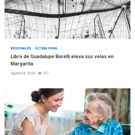
REGIONALES
ÚLTIMA HORA
Reparan hundimiento de la
«Juan Bautista Arismendi» a
la altura de Macho Muerto
4
REGIONALES
TECNOLOGÍA
ÚLTIMA HORA
REGIONALES
ÚLTIMA HORA
Fedecámaras NE y Unimar
Libro de Guadalupe Burelli eleva sus velas en
trabajan en diplomado para
Margarita
creación y manejo de
5
estadísticas de turismo
agosto 8, 2026
157