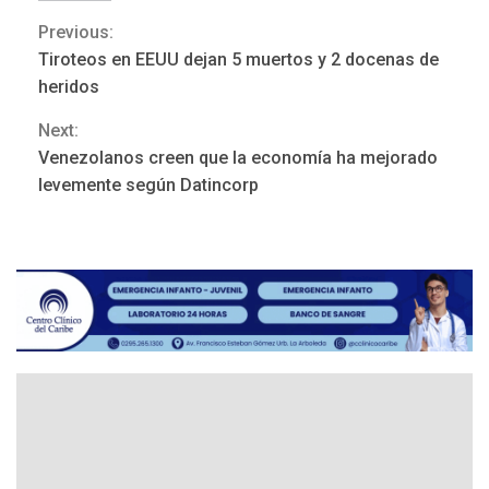
POLÍTICA
TITULARES
ÚLTIMA HORA
Previous:
Continue
ONGs piden a CIDH
Tiroteos en EEUU dejan 5 muertos y 2 docenas de
monitorear proceso de
Reading
heridos
3
diálogo en Venezuela
Next:
POLÍTICA
TITULARES
Venezolanos creen que la economía ha mejorado
ÚLTIMA HORA
levemente según Datincorp
Gobierno y AN2015 en
nueva mesa de diálogo
4
INTERNACIONALES
ÚLTIMA HORA
Hiroshima 81 años de la
debacle atómica. Japón
debate principios no
5
nucleares
INTERNACIONALES
TITULARES
ÚLTIMA HORA
Trump vuelve intenta