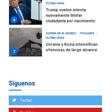
nuevamente limitar
6
ciudadanía por nacimiento
GUERRA EN EL MUNDO
TITULARES
ÚLTIMA HORA
Ucrania y Rusia intensifican
ofensivas de largo alcance
7
NACIONALES
TITULARES
ÚLTIMA HORA
Instalan carpas metálicas
como terminales
temporales en Aeropuerto
1
de Maiquetía
Síguenos
LATINOAMÉRICA Y CARIBE
TITULARES
ÚLTIMA HORA
De la Espriella asumirá
Twitter
Presidencia en ceremonia
2
atípica fuera de Bogotá