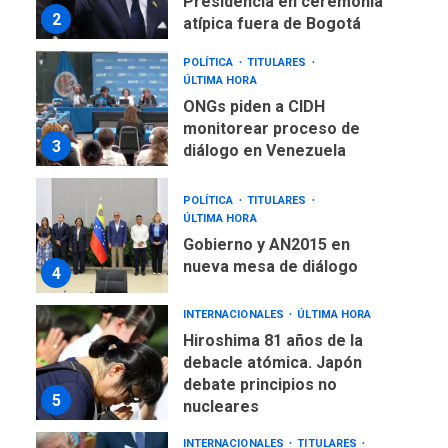
POLÍTICA
TITULARES
ÚLTIMA HORA
ONGs piden a CIDH
monitorear proceso de
3
diálogo en Venezuela
POLÍTICA
TITULARES
ÚLTIMA HORA
Gobierno y AN2015 en
nueva mesa de diálogo
4
INTERNACIONALES
ÚLTIMA HORA
Hiroshima 81 años de la
debacle atómica. Japón
debate principios no
5
nucleares
INTERNACIONALES
TITULARES
ÚLTIMA HORA
Trump vuelve intenta