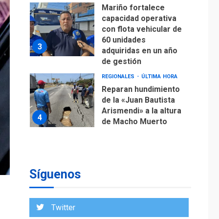
Mariño fortalece
capacidad operativa
con flota vehicular de
60 unidades
3
adquiridas en un año
de gestión
REGIONALES
ÚLTIMA HORA
Reparan hundimiento
de la «Juan Bautista
Arismendi» a la altura
4
de Macho Muerto
REGIONALES
TECNOLOGÍA
ÚLTIMA HORA
Fedecámaras NE y
Unimar trabajan en
Síguenos
diplomado para
creación y manejo de
5
estadísticas de
Twitter
turismo