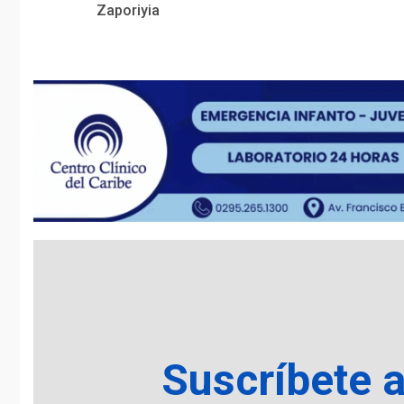
Reading
Zaporiyia
Suscríbete 