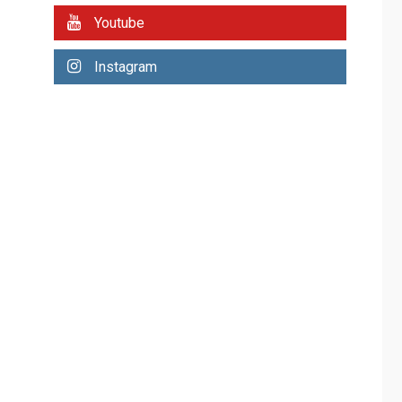
REGIONALES
ÚLTIMA HORA
Youtube
Plan de contingencia
hídrica en Nueva
Instagram
Esparta consolida
avances en territorio
6
insular
ECONOMÍA
TITULARES
ÚLTIMA HORA
Venezuela requiere
US$183.000 millones
para alcanzar 3
7
millones de bdp
REGIONALES
ÚLTIMA HORA
Libro de Guadalupe
Burelli eleva sus
velas en Margarita
1
REGIONALES
ÚLTIMA HORA