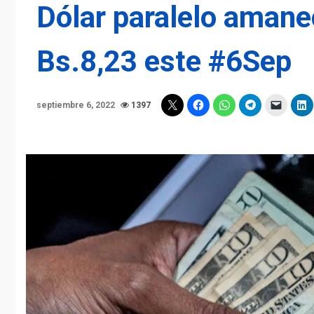
Dólar paralelo amane
Bs.8,23 este #6Sep
septiembre 6, 2022
1397