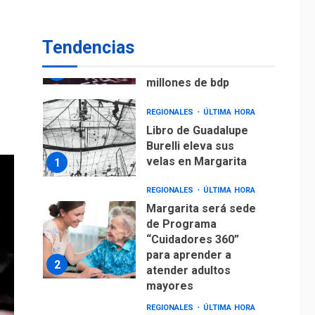
ECONOMÍA
TITULARES
ÚLTIMA HORA
Venezuela requiere
Tendencias
US$183.000 millones
para alcanzar 3
7
millones de bdp
REGIONALES
ÚLTIMA HORA
Libro de Guadalupe
Burelli eleva sus
velas en Margarita
1
REGIONALES
ÚLTIMA HORA
Margarita será sede
de Programa
“Cuidadores 360”
para aprender a
2
atender adultos
mayores
REGIONALES
ÚLTIMA HORA