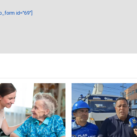
_form id="69"]