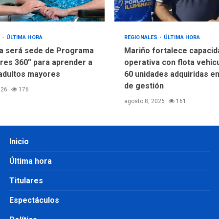
S
ÚLTIMA HORA
REGIONALES
ÚLTIMA HORA
a será sede de Programa
Mariño fortalece capacid
res 360” para aprender a
operativa con flota vehic
adultos mayores
60 unidades adquiridas e
de gestión
026
176
agosto 8, 2026
161
Inicio
Última hora
Titulares
Espectáculos