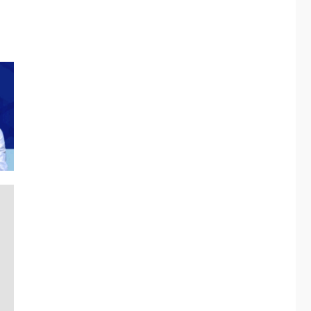
ÚLTIMA HORA
Fedecámaras NE y
Unimar trabajan en
diplomado para
creación y manejo de
5
estadísticas de
turismo