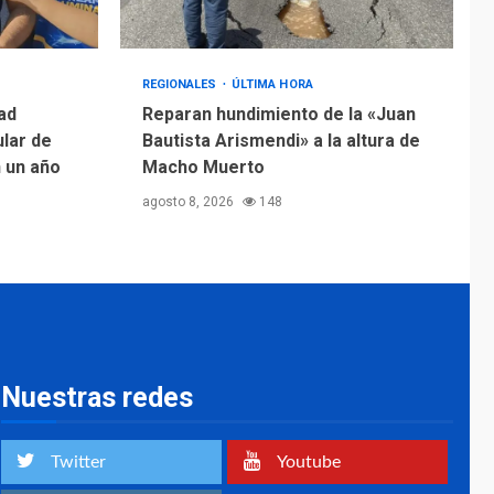
REGIONALES
ÚLTIMA HORA
ad
Reparan hundimiento de la «Juan
ular de
Bautista Arismendi» a la altura de
n un año
Macho Muerto
agosto 8, 2026
148
Nuestras redes
Twitter
Youtube