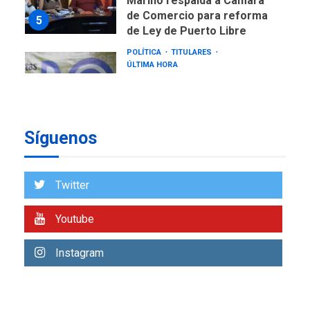
Mariño respalda a Cámara
de Comercio para reforma
5
de Ley de Puerto Libre
POLÍTICA
TITULARES
ÚLTIMA HORA
CNP plantea incluir Libertad
de Expresión en agenda de
negociación con comisión
6
de AN 2015
Síguenos
DESTACADOS
NACIONALES
ÚLTIMA HORA
Gobierno nacional y
Twitter
regional nos respaldaron
desde el primer momento
Youtube
7
tras terremotos del 24J
asegura Gustavo Duque
Instagram
NACIONALES
TITULARES
ÚLTIMA HORA
Reanudan operaciones de