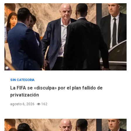
ÚLTIMA HORA
Concejo Municipal de
Mariño respalda a Cámara
de Comercio para reforma
5
de Ley de Puerto Libre
SIN CATEGORIA
La FIFA se «disculpa» por el plan fallido de
privatización
agosto 6, 2026
162