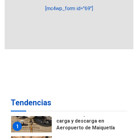
POLÍTICA
TITULARES
[mc4wp_form id="69"]
ÚLTIMA HORA
CNP plantea incluir Libertad
de Expresión en agenda de
negociación con comisión
6
de AN 2015
DESTACADOS
NACIONALES
ÚLTIMA HORA
Gobierno nacional y
regional nos respaldaron
desde el primer momento
7
tras terremotos del 24J
asegura Gustavo Duque
Tendencias
NACIONALES
TITULARES
ÚLTIMA HORA
Reanudan operaciones de
carga y descarga en
1
Aeropuerto de Maiquetía