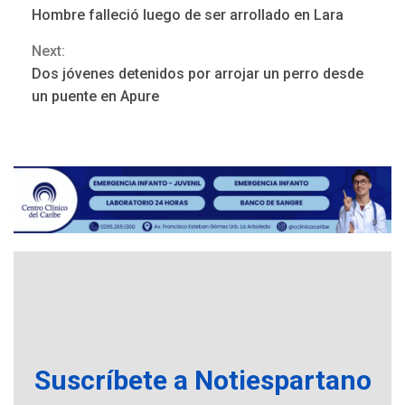
Continue
Hombre falleció luego de ser arrollado en Lara
Reading
Next:
Dos jóvenes detenidos por arrojar un perro desde
ÚLTIMA HORA
un puente en Apure
Hutíes de Yemen dicen que
atacaron dos petroleros
sauditas
3
REGIONALES
ÚLTIMA HORA
Instituciones estadales se
suman al Plan Agosto de
Escuelas Abiertas 2026
4
REGIONALES
TITULARES
ÚLTIMA HORA
Concejo Municipal de
Mariño respalda a Cámara
Suscríbete a Notiespartano
de Comercio para reforma
5
de Ley de Puerto Libre