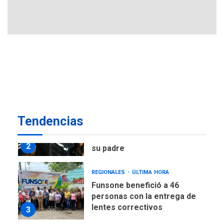
explosivos deja un policía
7
muerto
POLÍTICA
ÚLTIMA HORA
Delcy Rodríguez designa
nuevo presidente de
Corpoelec y nuevo
viceministro de Servicios
1
Eléctricos
DEPORTES
TITULARES
ÚLTIMA HORA
Tendencias
Lionel Messi llega a
Argentina para despedir a
2
su padre
REGIONALES
ÚLTIMA HORA
Funsone benefició a 46
personas con la entrega de
lentes correctivos
3