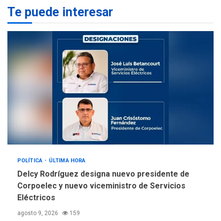
Te puede interesar
REGIONALES
ÚLTIMA HORA
La falta de agua pueden
llevar a problemas
sanitarios y asumirse como
4
problema de orden público
REGIONALES
ÚLTIMA HORA
Alcaldía de Mariño climatiza
Núcleo del Sistema de
Orquestas Porlamar
5
POLÍTICA
ÚLTIMA HORA
Delcy Rodríguez designa nuevo presidente de
Corpoelec y nuevo viceministro de Servicios
Eléctricos
agosto 9, 2026
159