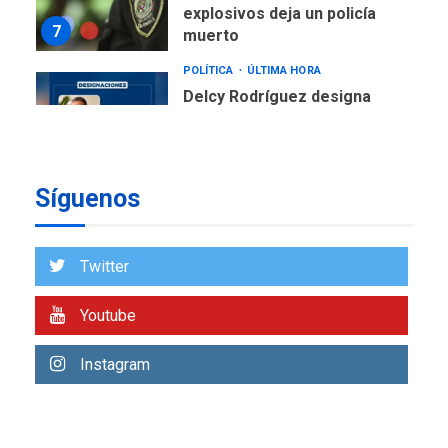
explosivos deja un policía
7
muerto
POLÍTICA
ÚLTIMA HORA
Delcy Rodríguez designa
nuevo presidente de
Corpoelec y nuevo
viceministro de Servicios
1
Eléctricos
Síguenos
DEPORTES
TITULARES
ÚLTIMA HORA
Lionel Messi llega a
Twitter
Argentina para despedir a
2
su padre
Youtube
REGIONALES
ÚLTIMA HORA
Instagram
Funsone benefició a 46
personas con la entrega de
lentes correctivos
3