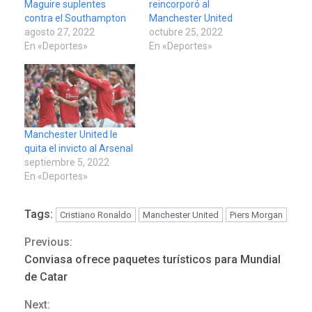
Maguire suplentes
reincorporó al
contra el Southampton
Manchester United
agosto 27, 2022
octubre 25, 2022
En «Deportes»
En «Deportes»
Manchester United le
quita el invicto al Arsenal
septiembre 5, 2022
En «Deportes»
Tags:
Cristiano Ronaldo
Manchester United
Piers Morgan
REGIONALES
ÚLTIMA HORA
Previous:
Continue
Funsone benefició a 46
Conviasa ofrece paquetes turísticos para Mundial
personas con la entrega de
Reading
de Catar
lentes correctivos
3
Next: