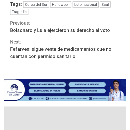
Tags:
Corea del Sur
Halloween
Luto nacional
Seul
Tragedia
NACIONALES
TITULARES
ÚLTIMA HORA
Previous:
Continue
Dólar cierra la semana en
Bolsonaro y Lula ejercieron su derecho al voto
756,71 bolívares
3
Reading
Next:
Fefarven: sigue venta de medicamentos que no
POLÍTICA
TITULARES
cuentan con permiso sanitario
ÚLTIMA HORA
Libertad plena para jueza
María Lourdes Afiuni
4
INTERNACIONALES
TITULARES
ÚLTIMA HORA
España impone controles
fronterizos a Italia
5
INTERNACIONALES
TITULARES
ÚLTIMA HORA