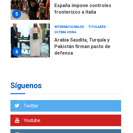
Arabia Saudita, Turquía y
Pakistán firman pacto de
6
defensa
LATINOAMÉRICA Y CARIBE
TITULARES
ÚLTIMA HORA
De la Espriella jura como
nuevo presidente de
7
Colombia
ECONOMÍA
TITULARES
ÚLTIMA HORA
Venezuela requiere
Síguenos
US$183.000 millones para
1
alcanzar 3 millones de bdp
ECONOMÍA
ÚLTIMA HORA
Twitter
Puerto de La Guaira
operativo y sin paralizarse
Youtube
nacionalización de
2
mercancías