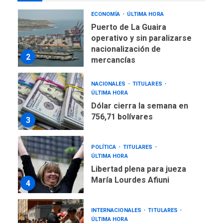
NACIONALES
TITULARES
ÚLTIMA HORA
Dólar cierra la semana en
756,71 bolívares
3
POLÍTICA
TITULARES
ÚLTIMA HORA
Libertad plena para jueza
María Lourdes Afiuni
4
INTERNACIONALES
TITULARES
ÚLTIMA HORA
España impone controles
fronterizos a Italia
5
INTERNACIONALES
TITULARES
ÚLTIMA HORA