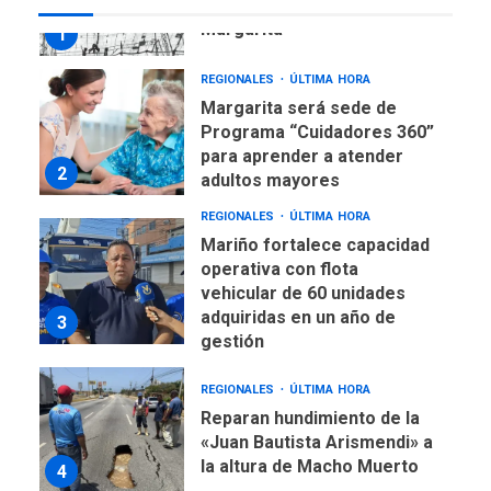
Margarita será sede de
Programa “Cuidadores 360”
para aprender a atender
2
adultos mayores
REGIONALES
ÚLTIMA HORA
Mariño fortalece capacidad
operativa con flota
vehicular de 60 unidades
adquiridas en un año de
3
gestión
REGIONALES
ÚLTIMA HORA
Reparan hundimiento de la
«Juan Bautista Arismendi» a
la altura de Macho Muerto
4
REGIONALES
TECNOLOGÍA
ÚLTIMA HORA
Fedecámaras NE y Unimar