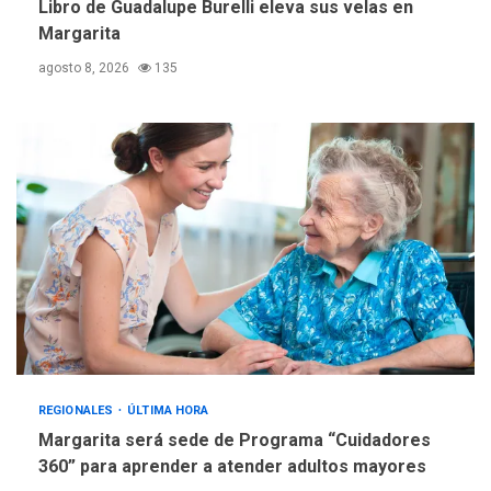
Libro de Guadalupe Burelli eleva sus velas en
Fedecámaras NE y Unimar
Margarita
trabajan en diplomado para
creación y manejo de
5
agosto 8, 2026
135
estadísticas de turismo
REGIONALES
ÚLTIMA HORA
Margarita será sede de Programa “Cuidadores
360” para aprender a atender adultos mayores