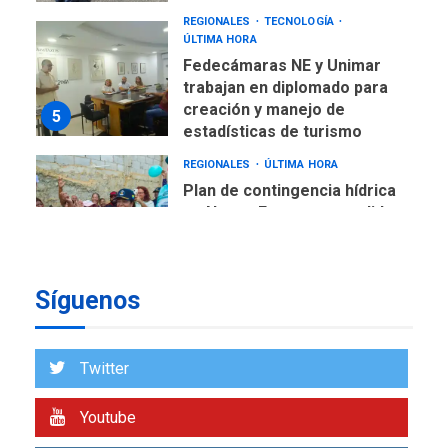
trabajan en diplomado para
creación y manejo de
5
estadísticas de turismo
REGIONALES
ÚLTIMA HORA
Plan de contingencia hídrica
en Nueva Esparta consolida
avances en territorio
6
insular
ECONOMÍA
TITULARES
ÚLTIMA HORA
Venezuela requiere
US$183.000 millones para
Síguenos
7
alcanzar 3 millones de bdp
REGIONALES
ÚLTIMA HORA
Twitter
Libro de Guadalupe Burelli
eleva sus velas en
Youtube
Margarita
1