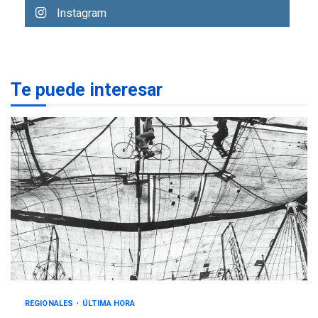
Instagram
REGIONALES
ÚLTIMA HORA
Margarita será sede de
Programa “Cuidadores 360”
para aprender a atender
2
adultos mayores
Te puede interesar
REGIONALES
ÚLTIMA HORA
Mariño fortalece capacidad
operativa con flota
vehicular de 60 unidades
adquiridas en un año de
3
gestión
REGIONALES
ÚLTIMA HORA
Reparan hundimiento de la
«Juan Bautista Arismendi» a
la altura de Macho Muerto
4
REGIONALES
TECNOLOGÍA
REGIONALES
ÚLTIMA HORA
ÚLTIMA HORA