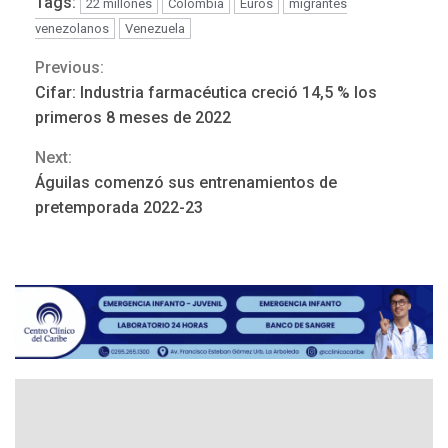
Tags:
22 millones
Colombia
Euros
migrantes
venezolanos
Venezuela
Previous:
Continue
Cifar: Industria farmacéutica creció 14,5 % los
REGIONALES
ÚLTIMA HORA
Reading
primeros 8 meses de 2022
Mariño fortalece capacidad
operativa con flota
Next:
vehicular de 60 unidades
Águilas comenzó sus entrenamientos de
adquiridas en un año de
3
gestión
pretemporada 2022-23
REGIONALES
ÚLTIMA HORA
Reparan hundimiento de la
«Juan Bautista Arismendi» a
la altura de Macho Muerto
4
REGIONALES
TECNOLOGÍA
ÚLTIMA HORA
Fedecámaras NE y Unimar
trabajan en diplomado para