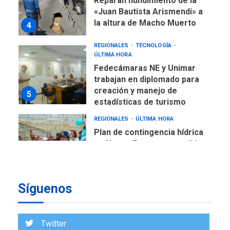
Reparan hundimiento de la
«Juan Bautista Arismendi» a
la altura de Macho Muerto
4
REGIONALES
TECNOLOGÍA
ÚLTIMA HORA
Fedecámaras NE y Unimar
trabajan en diplomado para
creación y manejo de
5
estadísticas de turismo
REGIONALES
ÚLTIMA HORA
Plan de contingencia hídrica
en Nueva Esparta consolida
avances en territorio
6
insular
Síguenos
ECONOMÍA
TITULARES
ÚLTIMA HORA
Venezuela requiere
US$183.000 millones para
Twitter
7