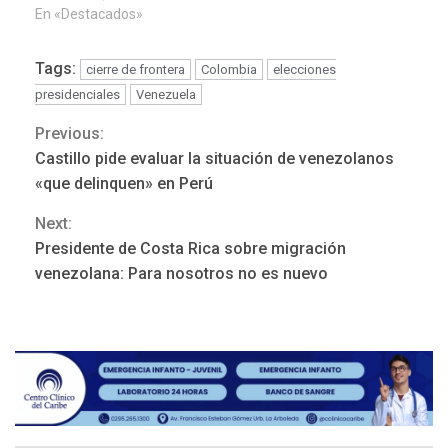
En «Destacados»
Tags:
cierre de frontera
Colombia
elecciones
presidenciales
Venezuela
Previous:
Continue
Castillo pide evaluar la situación de venezolanos
Reading
«que delinquen» en Perú
Next:
REGIONALES
ÚLTIMA HORA
Presidente de Costa Rica sobre migración
Mariño fortalece capacidad
venezolana: Para nosotros no es nuevo
operativa con flota
vehicular de 60 unidades
adquiridas en un año de
3
gestión
REGIONALES
ÚLTIMA HORA
Reparan hundimiento de la
«Juan Bautista Arismendi» a