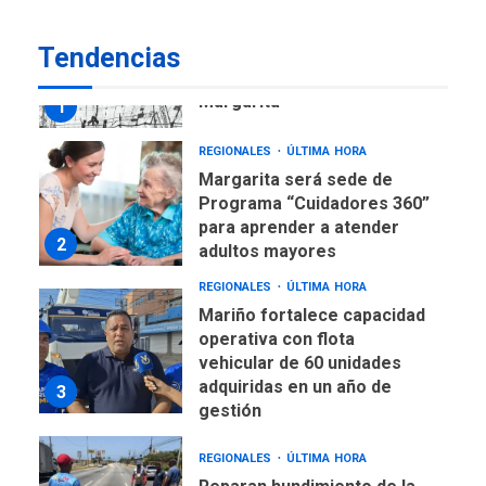
REGIONALES
ÚLTIMA HORA
Tendencias
Libro de Guadalupe Burelli
eleva sus velas en
Margarita
1
REGIONALES
ÚLTIMA HORA
Margarita será sede de
Programa “Cuidadores 360”
para aprender a atender
2
adultos mayores
REGIONALES
ÚLTIMA HORA
Mariño fortalece capacidad
operativa con flota
vehicular de 60 unidades
adquiridas en un año de
3
gestión
REGIONALES
ÚLTIMA HORA