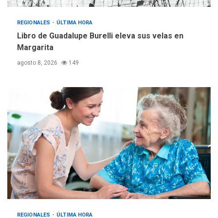
Reparan hundimiento de la
«Juan Bautista Arismendi» a
REGIONALES
ÚLTIMA HORA
la altura de Macho Muerto
Libro de Guadalupe Burelli eleva sus velas en
4
Margarita
REGIONALES
TECNOLOGÍA
agosto 8, 2026
149
ÚLTIMA HORA
Fedecámaras NE y Unimar
trabajan en diplomado para
creación y manejo de
5
estadísticas de turismo
REGIONALES
ÚLTIMA HORA