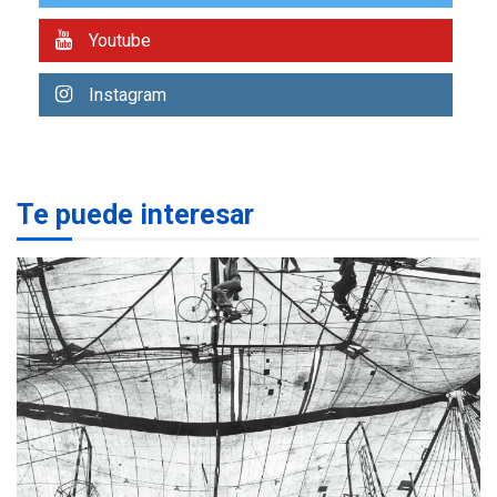
alcanzar 3 millones de bdp
Youtube
REGIONALES
ÚLTIMA HORA
Libro de Guadalupe Burelli
Instagram
eleva sus velas en
Margarita
1
REGIONALES
ÚLTIMA HORA
Te puede interesar
Margarita será sede de
Programa “Cuidadores 360”
para aprender a atender
2
adultos mayores
REGIONALES
ÚLTIMA HORA
Mariño fortalece capacidad
operativa con flota
vehicular de 60 unidades
adquiridas en un año de
3
gestión
REGIONALES
ÚLTIMA HORA