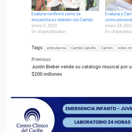
Evaluna confirmó como se
Evaluna y Cami
encuentra su relación con Camilo
como persona 
enero 5, 2023
enero 24, 202
En «Espectáculos»
En «Espectácu
Tags:
ambulancia
Camila Cabello
Camilo
video m
Previous:
Continue
Justin Bieber vende su catálogo musical por 
Reading
$200 millones