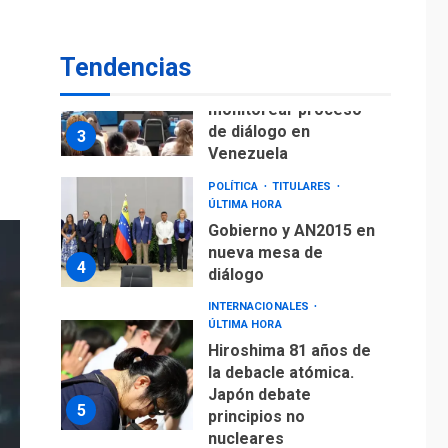
fuera de Bogotá
POLÍTICA
TITULARES
Tendencias
ÚLTIMA HORA
ONGs piden a CIDH
monitorear proceso
de diálogo en
3
Venezuela
POLÍTICA
TITULARES
ÚLTIMA HORA
Gobierno y AN2015 en
nueva mesa de
4
diálogo
INTERNACIONALES
ÚLTIMA HORA
Hiroshima 81 años de
la debacle atómica.
Japón debate
5
principios no
nucleares