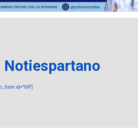
a Notiespartano
_form id="69"]