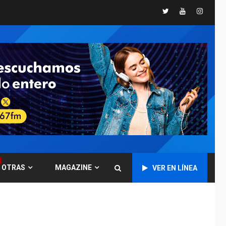
Twitter
Youtube
Instagr
GUERRA EN EL MUNDO
TITULARES
ÚLTIMA HORA
Ucrania y Rusia
intensifican
ofensivas de largo
7
alcance
NACIONALES
TITULARES
ÚLTIMA HORA
Instalan carpas
metálicas como
terminales
temporales en
1
Aeropuerto de
Maiquetía
OTRAS
MAGAZINE
VER EN LÍNEA
LATINOAMÉRICA Y CARIBE
TITULARES
ÚLTIMA HORA
De la Espriella
asumirá Presidencia
en ceremonia atípica
2