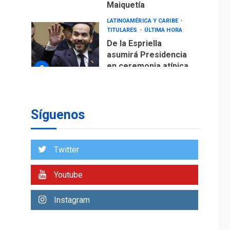
Maiquetía
LATINOAMÉRICA Y CARIBE
TITULARES
ÚLTIMA HORA
De la Espriella
asumirá Presidencia
en ceremonia atípica
2
fuera de Bogotá
POLÍTICA
TITULARES
ÚLTIMA HORA
Síguenos
ONGs piden a CIDH
monitorear proceso
de diálogo en
3
Twitter
Venezuela
POLÍTICA
TITULARES
Youtube
ÚLTIMA HORA
Gobierno y AN2015 en
Instagram
nueva mesa de
4
diálogo
INTERNACIONALES