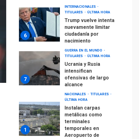
INTERNACIONALES
TITULARES
ÚLTIMA HORA
Trump vuelve intenta
nuevamente limitar
ciudadanía por
6
nacimiento
GUERRA EN EL MUNDO
TITULARES
ÚLTIMA HORA
Ucrania y Rusia
intensifican
ofensivas de largo
7
alcance
NACIONALES
TITULARES
ÚLTIMA HORA
Instalan carpas
metálicas como
terminales
temporales en
1
Aeropuerto de