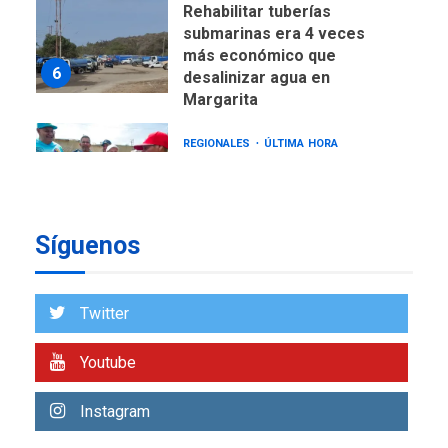
Rehabilitar tuberías
submarinas era 4 veces
más económico que
6
desalinizar agua en
Margarita
REGIONALES
ÚLTIMA HORA
Gobernadora llevó tanques
de almacenamiento de agua
a Corazón de Mi Patria
7
Síguenos
NACIONALES
TITULARES
ÚLTIMA HORA
Más de 50 mil viviendas
Twitter
fueron evaluadas en
estados afectados por los
1
Youtube
terremotos
NACIONALES
TITULARES
Instagram
ÚLTIMA HORA
Más de 1.500 personas son