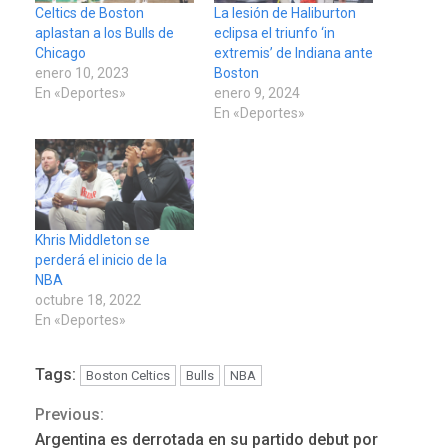
Celtics de Boston
La lesión de Haliburton
aplastan a los Bulls de
eclipsa el triunfo ‘in
Chicago
extremis’ de Indiana ante
enero 10, 2023
Boston
En «Deportes»
enero 9, 2024
En «Deportes»
Khris Middleton se
perderá el inicio de la
NBA
octubre 18, 2022
En «Deportes»
Tags:
Boston Celtics
Bulls
NBA
Previous:
Continue
LATINOAMÉRICA Y CARIBE
TITULARES
ÚLTIMA HORA
Argentina es derrotada en su partido debut por