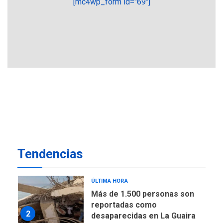
[mc4wp_form id="69"]
6
desalinizar agua en
Margarita
REGIONALES
ÚLTIMA HORA
Gobernadora llevó tanques
de almacenamiento de agua
a Corazón de Mi Patria
7
NACIONALES
TITULARES
ÚLTIMA HORA
Más de 50 mil viviendas
fueron evaluadas en
estados afectados por los
1
Tendencias
terremotos
NACIONALES
TITULARES
ÚLTIMA HORA
Más de 1.500 personas son
reportadas como
2
desaparecidas en La Guaira