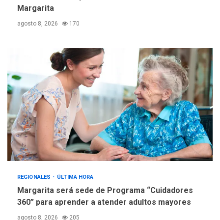
Margarita
REGIONALES
TECNOLOGÍA
agosto 8, 2026
170
ÚLTIMA HORA
Fedecámaras NE y Unimar
trabajan en diplomado para
creación y manejo de
5
estadísticas de turismo
REGIONALES
ÚLTIMA HORA
Margarita será sede de Programa “Cuidadores
360” para aprender a atender adultos mayores
agosto 8, 2026
205