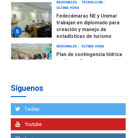
REGIONALES
TECNOLOGÍA
ÚLTIMA HORA
Fedecámaras NE y Unimar
trabajan en diplomado para
creación y manejo de
5
estadísticas de turismo
REGIONALES
ÚLTIMA HORA
Plan de contingencia hídrica
en Nueva Esparta consolida
avances en territorio
6
insular
Síguenos
ECONOMÍA
TITULARES
ÚLTIMA HORA
Venezuela requiere
US$183.000 millones para
Twitter
7
alcanzar 3 millones de bdp
Youtube
REGIONALES
ÚLTIMA HORA
Libro de Guadalupe Burelli