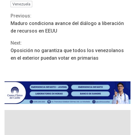
Venezuela
Previous:
Continue
Maduro condiciona avance del diálogo a liberación
Reading
de recursos en EEUU
Next:
REGIONALES
ÚLTIMA HORA
Oposición no garantiza que todos los venezolanos
Mariño fortalece capacidad
en el exterior puedan votar en primarias
operativa con flota
vehicular de 60 unidades
adquiridas en un año de
3
gestión
REGIONALES
ÚLTIMA HORA
Reparan hundimiento de la
«Juan Bautista Arismendi» a
la altura de Macho Muerto
4
REGIONALES
TECNOLOGÍA