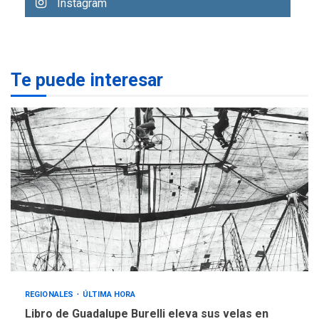
Instagram
eleva sus velas en
Margarita
1
REGIONALES
ÚLTIMA HORA
Te puede interesar
Margarita será sede de
Programa “Cuidadores 360”
para aprender a atender
2
adultos mayores
REGIONALES
ÚLTIMA HORA
Mariño fortalece capacidad
operativa con flota
vehicular de 60 unidades
adquiridas en un año de
3
gestión
REGIONALES
ÚLTIMA HORA
Reparan hundimiento de la
«Juan Bautista Arismendi» a
REGIONALES
ÚLTIMA HORA
la altura de Macho Muerto
Libro de Guadalupe Burelli eleva sus velas en
4