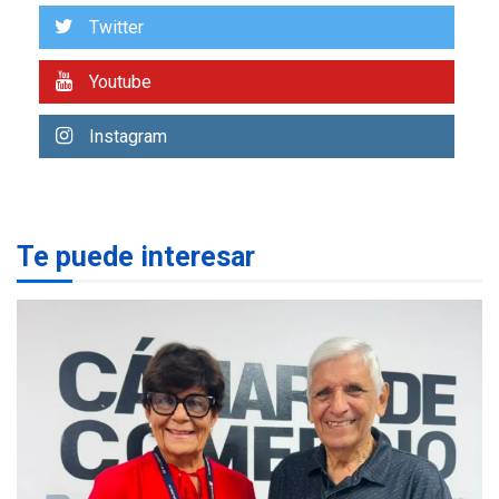
Cámara de Comercio para
Twitter
impulsar la economía
1
plateada
Youtube
REGIONALES
TITULARES
ÚLTIMA HORA
Instagram
Rehabilitar tuberías
submarinas era 4 veces
más económico que
2
desalinizar agua en
Margarita
Te puede interesar
REGIONALES
ÚLTIMA HORA
Gobernadora llevó tanques
de almacenamiento de agua
a Corazón de Mi Patria
3
REGIONALES
ÚLTIMA HORA
Alcaldía de Maneiro sigue
atendiendo falta de agua