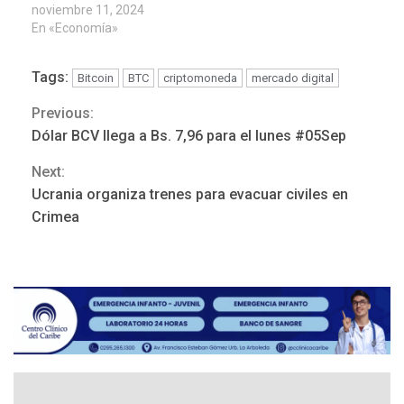
noviembre 11, 2024
En «Economía»
Tags:
Bitcoin
BTC
criptomoneda
mercado digital
Previous:
Continue
REGIONALES
ÚLTIMA HORA
Dólar BCV llega a Bs. 7,96 para el lunes #05Sep
Gobernadora llevó tanques
Reading
de almacenamiento de agua
Next:
a Corazón de Mi Patria
3
Ucrania organiza trenes para evacuar civiles en
Crimea
REGIONALES
ÚLTIMA HORA
Alcaldía de Maneiro sigue
atendiendo falta de agua
con plan de contingencia
4
OPINIÓN
ÚLTIMA HORA
Pesadilla hídrica, por