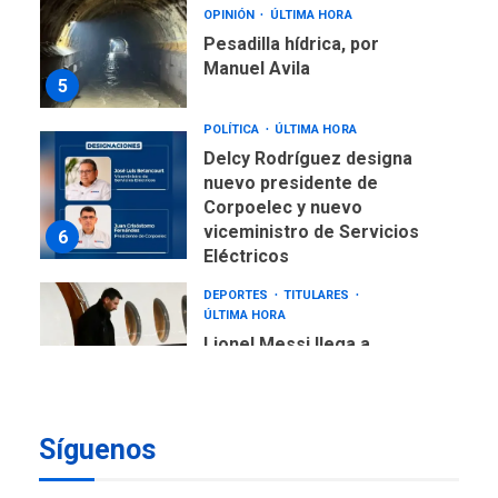
OPINIÓN
ÚLTIMA HORA
Pesadilla hídrica, por
Manuel Avila
5
POLÍTICA
ÚLTIMA HORA
Delcy Rodríguez designa
nuevo presidente de
Corpoelec y nuevo
viceministro de Servicios
6
Eléctricos
DEPORTES
TITULARES
ÚLTIMA HORA
Lionel Messi llega a
Argentina para despedir a
7
su padre
DESTACADOS
REGIONALES
Síguenos
ÚLTIMA HORA
ASOMAYOR se afilia a la