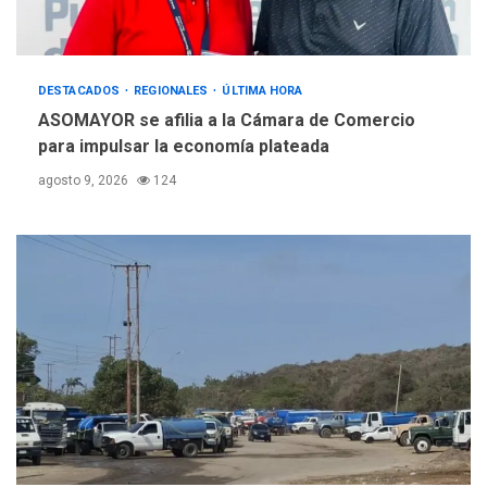
con plan de contingencia
4
OPINIÓN
ÚLTIMA HORA
DESTACADOS
REGIONALES
ÚLTIMA HORA
Pesadilla hídrica, por
ASOMAYOR se afilia a la Cámara de Comercio
Manuel Avila
para impulsar la economía plateada
5
agosto 9, 2026
124