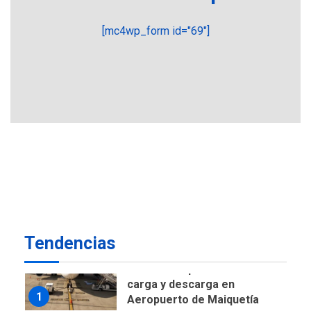
de Ley de Puerto Libre
POLÍTICA
TITULARES
[mc4wp_form id="69"]
ÚLTIMA HORA
CNP plantea incluir Libertad
de Expresión en agenda de
negociación con comisión
6
de AN 2015
DESTACADOS
NACIONALES
ÚLTIMA HORA
Gobierno nacional y
regional nos respaldaron
desde el primer momento
7
tras terremotos del 24J
asegura Gustavo Duque
Tendencias
NACIONALES
TITULARES
ÚLTIMA HORA
Reanudan operaciones de
carga y descarga en
1
Aeropuerto de Maiquetía