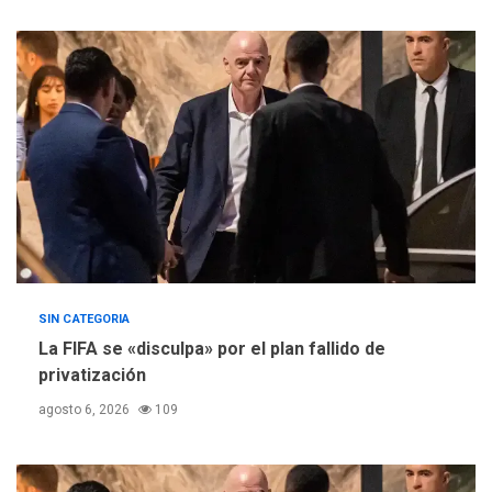
REGIONALES
TITULARES
ÚLTIMA HORA
Concejo Municipal de
Mariño respalda a Cámara
de Comercio para reforma
5
de Ley de Puerto Libre
SIN CATEGORIA
La FIFA se «disculpa» por el plan fallido de
privatización
agosto 6, 2026
109