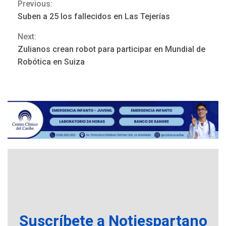
Previous:
Continue
Suben a 25 los fallecidos en Las Tejerías
Reading
Next:
Zulianos crean robot para participar en Mundial de
ÚLTIMA HORA
Robótica en Suiza
Hutíes de Yemen dicen que
atacaron dos petroleros
sauditas
3
REGIONALES
ÚLTIMA HORA
Instituciones estadales se
suman al Plan Agosto de
Escuelas Abiertas 2026
4
REGIONALES
TITULARES
ÚLTIMA HORA
Concejo Municipal de
Mariño respalda a Cámara
Suscríbete a Notiespartano
de Comercio para reforma
5