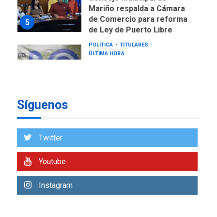
Mariño respalda a Cámara
de Comercio para reforma
5
de Ley de Puerto Libre
POLÍTICA
TITULARES
ÚLTIMA HORA
CNP plantea incluir Libertad
de Expresión en agenda de
negociación con comisión
6
de AN 2015
Síguenos
DESTACADOS
NACIONALES
ÚLTIMA HORA
Gobierno nacional y
Twitter
regional nos respaldaron
desde el primer momento
Youtube
7
tras terremotos del 24J
asegura Gustavo Duque
Instagram
NACIONALES
TITULARES
ÚLTIMA HORA
Reanudan operaciones de