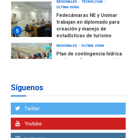
REGIONALES
TECNOLOGÍA
ÚLTIMA HORA
Fedecámaras NE y Unimar
trabajan en diplomado para
creación y manejo de
5
estadísticas de turismo
REGIONALES
ÚLTIMA HORA
Plan de contingencia hídrica
en Nueva Esparta consolida
avances en territorio
6
insular
Síguenos
ECONOMÍA
TITULARES
ÚLTIMA HORA
Venezuela requiere
US$183.000 millones para
Twitter
7
alcanzar 3 millones de bdp
Youtube
REGIONALES
ÚLTIMA HORA
Libro de Guadalupe Burelli