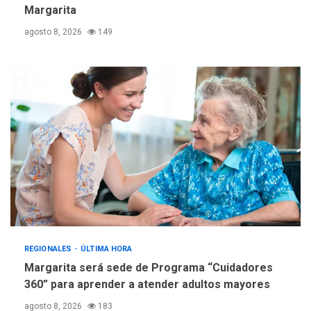
Margarita
REGIONALES
TECNOLOGÍA
agosto 8, 2026
149
ÚLTIMA HORA
Fedecámaras NE y Unimar
trabajan en diplomado para
creación y manejo de
5
estadísticas de turismo
REGIONALES
ÚLTIMA HORA
Margarita será sede de Programa “Cuidadores
360” para aprender a atender adultos mayores
agosto 8, 2026
183