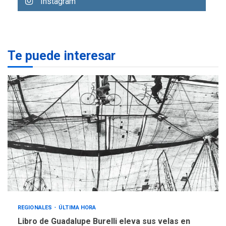
Instagram
eleva sus velas en
Margarita
1
REGIONALES
ÚLTIMA HORA
Te puede interesar
Margarita será sede de
Programa “Cuidadores 360”
para aprender a atender
2
adultos mayores
REGIONALES
ÚLTIMA HORA
Mariño fortalece capacidad
operativa con flota
vehicular de 60 unidades
adquiridas en un año de
3
gestión
REGIONALES
ÚLTIMA HORA
Reparan hundimiento de la
«Juan Bautista Arismendi» a
REGIONALES
ÚLTIMA HORA
la altura de Macho Muerto
Libro de Guadalupe Burelli eleva sus velas en
4