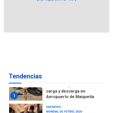
ÚLTIMA HORA
CNP plantea incluir Libertad
de Expresión en agenda de
negociación con comisión
6
de AN 2015
DESTACADOS
NACIONALES
ÚLTIMA HORA
Gobierno nacional y
regional nos respaldaron
desde el primer momento
7
tras terremotos del 24J
asegura Gustavo Duque
Tendencias
NACIONALES
TITULARES
ÚLTIMA HORA
Reanudan operaciones de
carga y descarga en
1
Aeropuerto de Maiquetía
DEPORTES
MUNDIAL DE FÚTBOL 2026