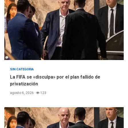
Concejo Municipal de
Mariño respalda a Cámara
de Comercio para reforma
5
de Ley de Puerto Libre
SIN CATEGORIA
La FIFA se «disculpa» por el plan fallido de
privatización
agosto 6, 2026
123