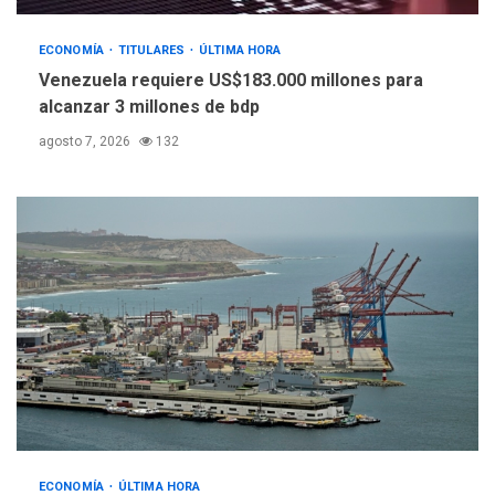
ECONOMÍA
TITULARES
ÚLTIMA HORA
INTERNACIONALES
TITULARES
ÚLTIMA HORA
Venezuela requiere US$183.000 millones para
España impone controles
alcanzar 3 millones de bdp
fronterizos a Italia
5
agosto 7, 2026
132
ECONOMÍA
ÚLTIMA HORA