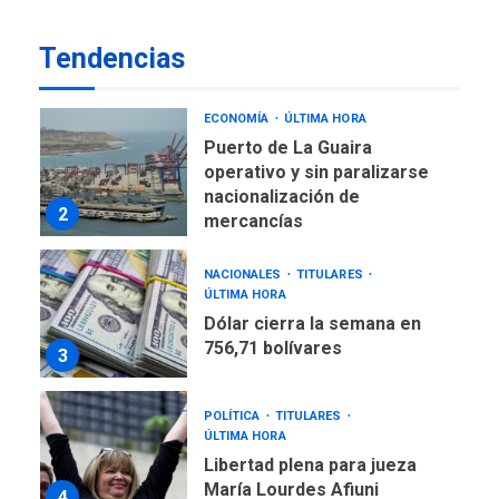
Venezuela requiere
Tendencias
US$183.000 millones para
1
alcanzar 3 millones de bdp
ECONOMÍA
ÚLTIMA HORA
Puerto de La Guaira
operativo y sin paralizarse
nacionalización de
2
mercancías
NACIONALES
TITULARES
ÚLTIMA HORA
Dólar cierra la semana en
756,71 bolívares
3
POLÍTICA
TITULARES
ÚLTIMA HORA
Libertad plena para jueza
María Lourdes Afiuni
4