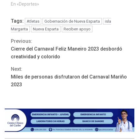
En «Deportes»
Tags:
Atletas
Gobernación de Nueva Esparta
isla
Margarita
Nueva Esparta
Reciben apoyo
Previous:
Continue
Cierre del Carnaval Feliz Maneiro 2023 desbordó
Reading
creatividad y colorido
Next:
Miles de personas disfrutaron del Carnaval Mariño
NACIONALES
TITULARES
2023
ÚLTIMA HORA
Dólar cierra la semana en
756,71 bolívares
3
POLÍTICA
TITULARES
ÚLTIMA HORA
Libertad plena para jueza
María Lourdes Afiuni