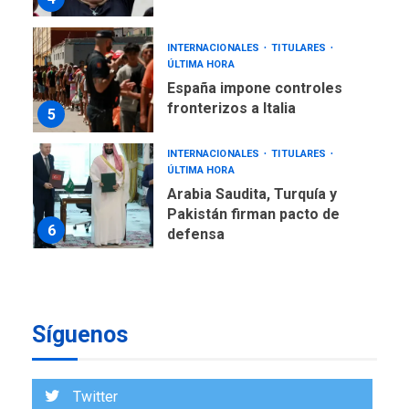
INTERNACIONALES
TITULARES
ÚLTIMA HORA
España impone controles
fronterizos a Italia
5
INTERNACIONALES
TITULARES
ÚLTIMA HORA
Arabia Saudita, Turquía y
Pakistán firman pacto de
6
defensa
LATINOAMÉRICA Y CARIBE
TITULARES
ÚLTIMA HORA
De la Espriella jura como
Síguenos
nuevo presidente de
7
Colombia
ECONOMÍA
TITULARES
Twitter
ÚLTIMA HORA