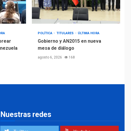
ORA
POLÍTICA
TITULARES
ÚLTIMA HORA
orear
Gobierno y AN2015 en nueva
enezuela
mesa de diálogo
agosto 6, 2026
168
Nuestras redes