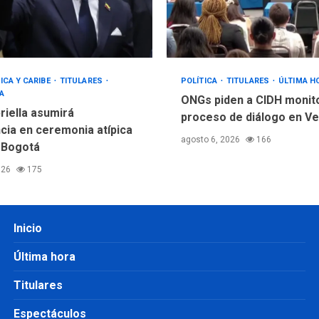
ICA Y CARIBE
TITULARES
POLÍTICA
TITULARES
ÚLTIMA H
A
ONGs piden a CIDH monit
riella asumirá
proceso de diálogo en V
cia en ceremonia atípica
agosto 6, 2026
166
 Bogotá
026
175
Inicio
Última hora
Titulares
Espectáculos