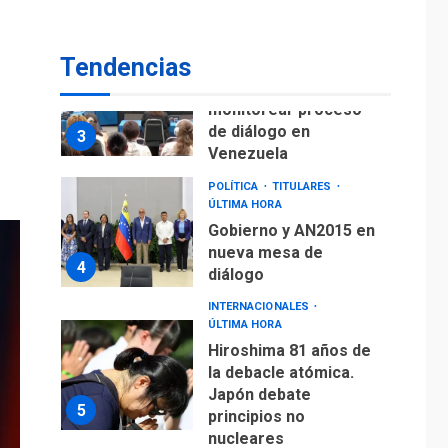
fuera de Bogotá
POLÍTICA
TITULARES
Tendencias
ÚLTIMA HORA
ONGs piden a CIDH
monitorear proceso
de diálogo en
3
Venezuela
POLÍTICA
TITULARES
ÚLTIMA HORA
Gobierno y AN2015 en
nueva mesa de
4
diálogo
INTERNACIONALES
ÚLTIMA HORA
Hiroshima 81 años de
la debacle atómica.
Japón debate
5
principios no
nucleares