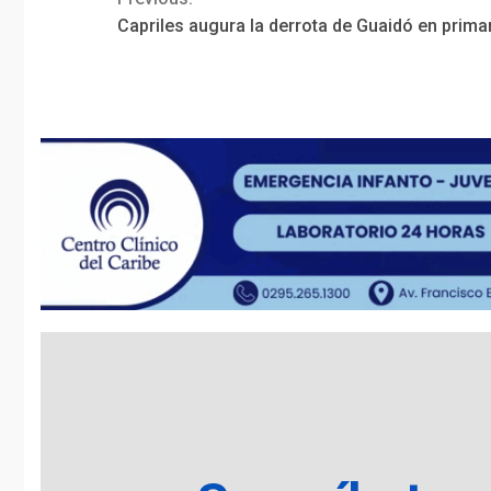
Continue
Capriles augura la derrota de Guaidó en prima
Reading