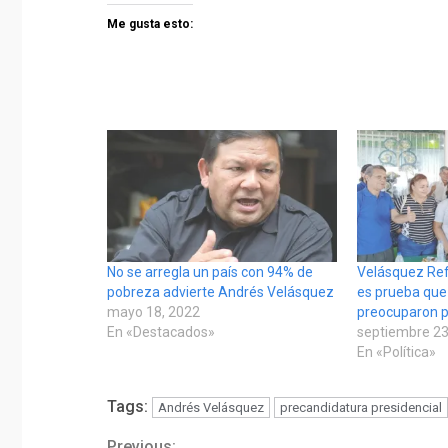
Me gusta esto:
No se arregla un país con 94% de
Velásquez Re
pobreza advierte Andrés Velásquez
es prueba que
mayo 18, 2022
preocuparon p
En «Destacados»
septiembre 23
En «Política»
Tags:
Andrés Velásquez
precandidatura presidencial
Previous: