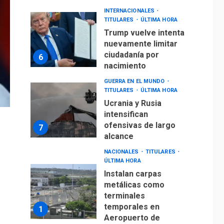
INTERNACIONALES
TITULARES
ÚLTIMA HORA
Trump vuelve intenta
nuevamente limitar
ciudadanía por
6
nacimiento
GUERRA EN EL MUNDO
TITULARES
ÚLTIMA HORA
Ucrania y Rusia
intensifican
ofensivas de largo
7
alcance
NACIONALES
TITULARES
ÚLTIMA HORA
Instalan carpas
metálicas como
terminales
temporales en
1
Aeropuerto de