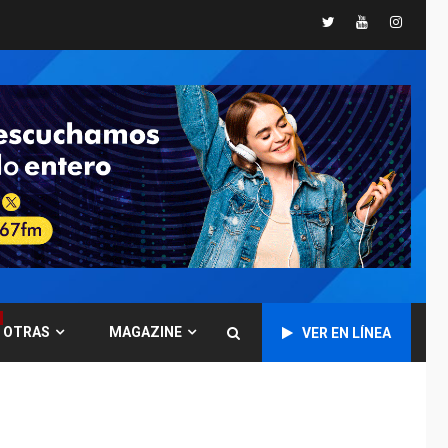
Twitter
Youtube
Instagr
GUERRA EN EL MUNDO
TITULARES
ÚLTIMA HORA
Ucrania y Rusia
intensifican
ofensivas de largo
7
alcance
NACIONALES
TITULARES
ÚLTIMA HORA
Instalan carpas
metálicas como
terminales
temporales en
1
Aeropuerto de
Maiquetía
OTRAS
MAGAZINE
VER EN LÍNEA
LATINOAMÉRICA Y CARIBE
TITULARES
ÚLTIMA HORA
De la Espriella
asumirá Presidencia
en ceremonia atípica
2