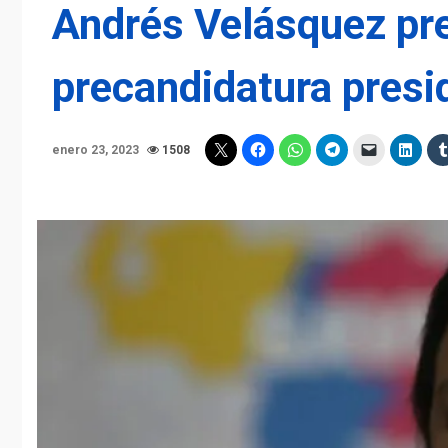
Andrés Velásquez pr
precandidatura presi
enero 23, 2023
1508