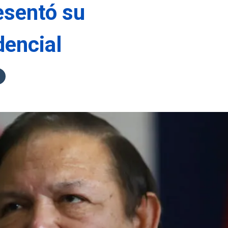
esentó su
dencial