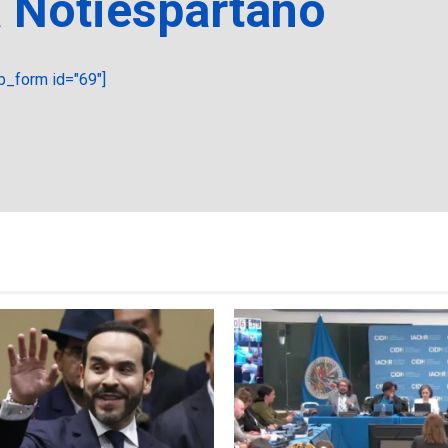
a Notiespartano
_form id="69"]