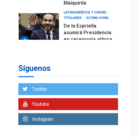
Maiquetía
LATINOAMÉRICA Y CARIBE
TITULARES
ÚLTIMA HORA
De la Espriella
asumirá Presidencia
en ceremonia atípica
2
fuera de Bogotá
POLÍTICA
TITULARES
ÚLTIMA HORA
Síguenos
ONGs piden a CIDH
monitorear proceso
de diálogo en
3
Twitter
Venezuela
POLÍTICA
TITULARES
Youtube
ÚLTIMA HORA
Gobierno y AN2015 en
Instagram
nueva mesa de
4
diálogo
INTERNACIONALES