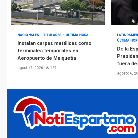
NACIONALES
TITULARES
ÚLTIMA HORA
LATINOAMÉR
ÚLTIMA HOR
Instalan carpas metálicas como
De la Esp
terminales temporales en
Presiden
Aeropuerto de Maiquetía
fuera de
agosto 7, 2026
167
agosto 6, 2