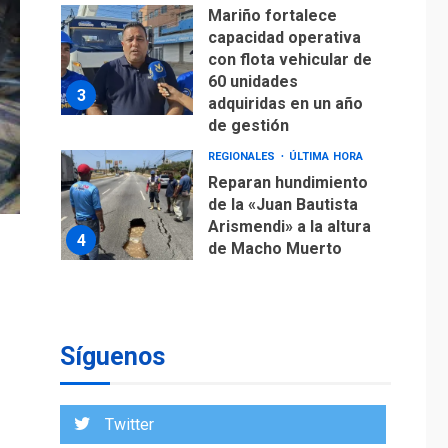
Mariño fortalece
capacidad operativa
con flota vehicular de
60 unidades
3
adquiridas en un año
de gestión
REGIONALES
ÚLTIMA HORA
Reparan hundimiento
de la «Juan Bautista
Arismendi» a la altura
4
de Macho Muerto
REGIONALES
TECNOLOGÍA
ÚLTIMA HORA
Fedecámaras NE y
Unimar trabajan en
Síguenos
diplomado para
creación y manejo de
5
estadísticas de
Twitter
turismo