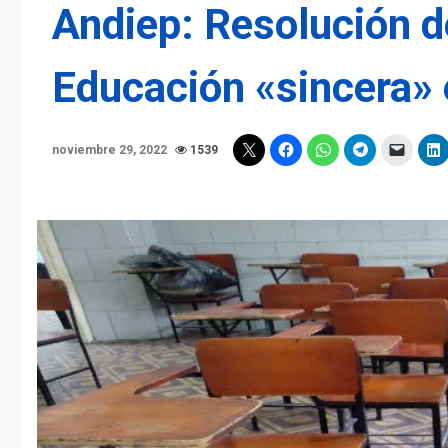
Andiep: Resolución d
Educación «sincera» e
noviembre 29, 2022
1539