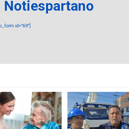
a Notiespartano
_form id="69"]