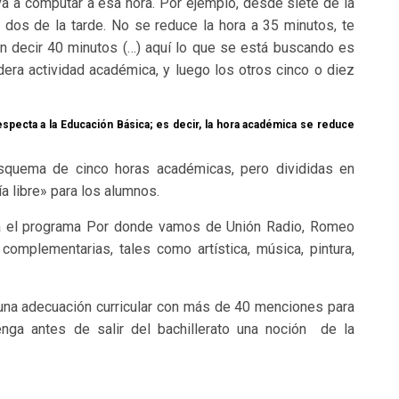
a a computar a esa hora. Por ejemplo, desde siete de la
 dos de la tarde. No se reduce la hora a 35 minutos, te
n decir 40 minutos (…) aquí lo que se está buscando es
ra actividad académica, y luego los otros cinco o diez
especta a la Educación Básica; es decir, la hora académica se reduce
esquema de cinco horas académicas, pero divididas en
a libre» para los alumnos.
ra el programa Por donde vamos de Unión Radio, Romeo
omplementarias, tales como artística, música, pintura,
una adecuación curricular con más de 40 menciones para
enga antes de salir del bachillerato una noción de la