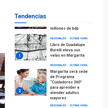
ECONOMÍA
TITULARES
ÚLTIMA HORA
Venezuela requiere
Tendencias
US$183.000 millones
para alcanzar 3
7
millones de bdp
REGIONALES
ÚLTIMA HORA
Libro de Guadalupe
Burelli eleva sus
velas en Margarita
1
REGIONALES
ÚLTIMA HORA
Margarita será sede
de Programa
“Cuidadores 360”
para aprender a
2
atender adultos
mayores
REGIONALES
ÚLTIMA HORA