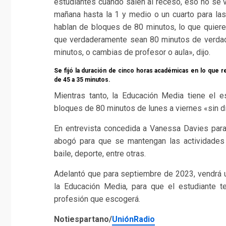
estudiantes cuando salen al receso, eso no se v
mañana hasta la 1 y medio o un cuarto para las
hablan de bloques de 80 minutos, lo que quiere
que verdaderamente sean 80 minutos de verdade
minutos, o cambias de profesor o aula», dijo.
Se fijó la duración de cinco horas académicas en lo que r
de 45 a 35 minutos.
Mientras tanto, la Educación Media tiene el 
bloques de 80 minutos de lunes a viernes «sin dí
En entrevista concedida a Vanessa Davies pa
abogó para que se mantengan las actividades c
baile, deporte, entre otras.
Adelantó que para septiembre de 2023, vendrá 
la Educación Media, para que el estudiante t
profesión que escogerá.
Notiespartano/
UniónRadio