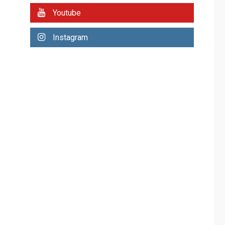
REGIONALES
ÚLTIMA HORA
Youtube
Plan de contingencia
hídrica en Nueva
Instagram
Esparta consolida
avances en territorio
6
insular
ECONOMÍA
TITULARES
ÚLTIMA HORA
Venezuela requiere
US$183.000 millones
para alcanzar 3
7
millones de bdp
REGIONALES
ÚLTIMA HORA
Libro de Guadalupe
Burelli eleva sus
velas en Margarita
1
REGIONALES
ÚLTIMA HORA