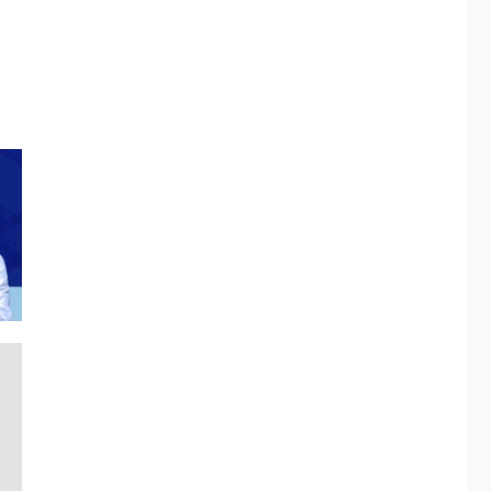
ÚLTIMA HORA
Fedecámaras NE y
Unimar trabajan en
diplomado para
creación y manejo de
5
estadísticas de
turismo