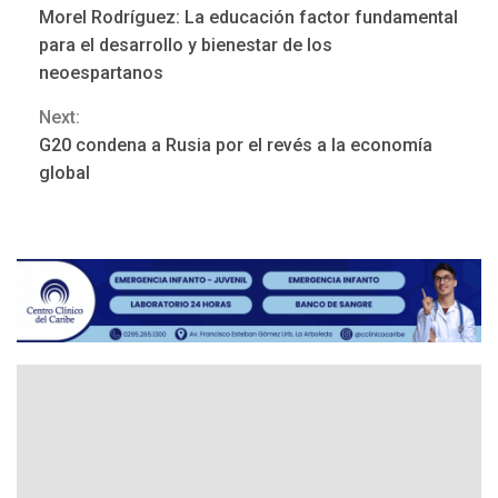
Morel Rodríguez: La educación factor fundamental
NACIONALES
TITULARES
Reading
para el desarrollo y bienestar de los
ÚLTIMA HORA
neoespartanos
Dólar cierra la semana en
756,71 bolívares
3
Next:
G20 condena a Rusia por el revés a la economía
POLÍTICA
TITULARES
global
ÚLTIMA HORA
Libertad plena para jueza
María Lourdes Afiuni
4
INTERNACIONALES
TITULARES
ÚLTIMA HORA
España impone controles
fronterizos a Italia
5
INTERNACIONALES
TITULARES
ÚLTIMA HORA
Arabia Saudita, Turquía y