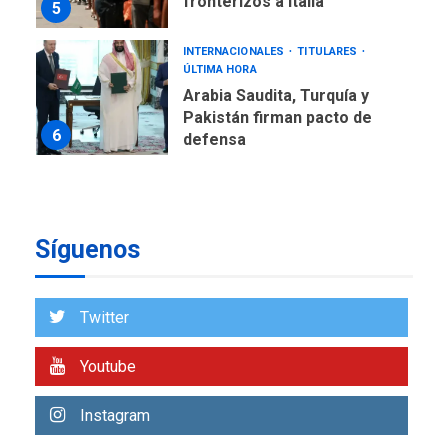
Pakistán firman pacto de
6
defensa
LATINOAMÉRICA Y CARIBE
TITULARES
ÚLTIMA HORA
De la Espriella jura como
nuevo presidente de
7
Colombia
ECONOMÍA
TITULARES
ÚLTIMA HORA
Venezuela requiere
Síguenos
US$183.000 millones para
1
alcanzar 3 millones de bdp
Twitter
ECONOMÍA
ÚLTIMA HORA
Puerto de La Guaira
operativo y sin paralizarse
Youtube
nacionalización de
2
mercancías
Instagram