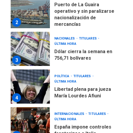
NACIONALES
TITULARES
ÚLTIMA HORA
Dólar cierra la semana en
756,71 bolívares
3
POLÍTICA
TITULARES
ÚLTIMA HORA
Libertad plena para jueza
María Lourdes Afiuni
4
INTERNACIONALES
TITULARES
ÚLTIMA HORA
España impone controles
fronterizos a Italia
5
INTERNACIONALES
TITULARES
ÚLTIMA HORA
Arabia Saudita, Turquía y