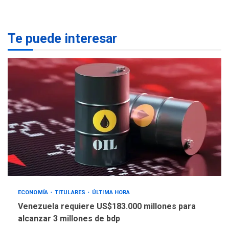
NACIONALES
TITULARES
ÚLTIMA HORA
Dólar cierra la semana en
Te puede interesar
756,71 bolívares
3
POLÍTICA
TITULARES
ÚLTIMA HORA
Libertad plena para jueza
María Lourdes Afiuni
4
INTERNACIONALES
TITULARES
ÚLTIMA HORA
España impone controles
fronterizos a Italia
5
ECONOMÍA
TITULARES
ÚLTIMA HORA
Venezuela requiere US$183.000 millones para
alcanzar 3 millones de bdp