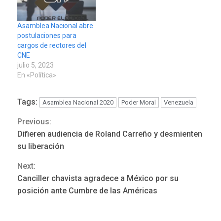
Asamblea Nacional abre
postulaciones para
cargos de rectores del
CNE
julio 5, 2023
En «Política»
Tags:
Asamblea Nacional 2020
Poder Moral
Venezuela
Previous:
Continue
Difieren audiencia de Roland Carreño y desmienten
Reading
su liberación
Next:
Canciller chavista agradece a México por su
posición ante Cumbre de las Américas