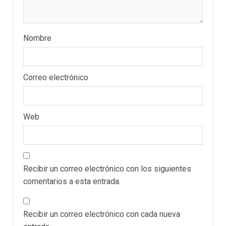
Nombre
Correo electrónico
Web
POLÍTICA
TITULARES
ÚLTIMA HORA
Recibir un correo electrónico con los siguientes
ONGs piden a CIDH
comentarios a esta entrada.
monitorear proceso de
3
diálogo en Venezuela
Recibir un correo electrónico con cada nueva
POLÍTICA
TITULARES