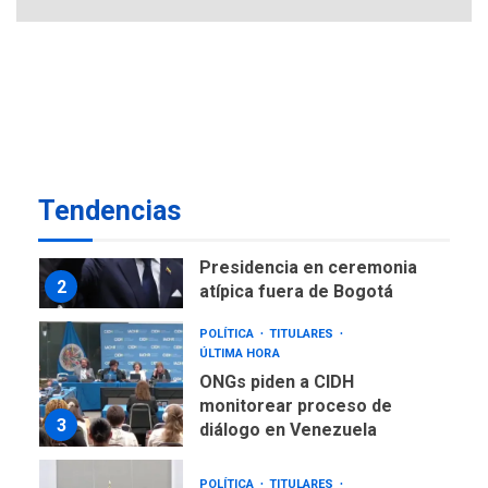
NACIONALES
TITULARES
ÚLTIMA HORA
Instalan carpas metálicas
como terminales
temporales en Aeropuerto
1
de Maiquetía
LATINOAMÉRICA Y CARIBE
Tendencias
TITULARES
ÚLTIMA HORA
De la Espriella asumirá
Presidencia en ceremonia
2
atípica fuera de Bogotá
POLÍTICA
TITULARES
ÚLTIMA HORA
ONGs piden a CIDH
monitorear proceso de
3
diálogo en Venezuela
POLÍTICA
TITULARES