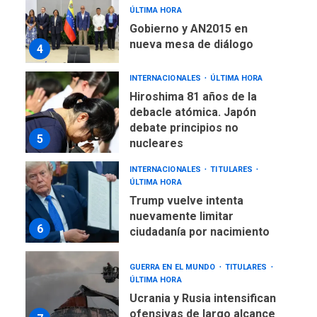
ÚLTIMA HORA
Gobierno y AN2015 en
nueva mesa de diálogo
4
INTERNACIONALES
ÚLTIMA HORA
Hiroshima 81 años de la
debacle atómica. Japón
debate principios no
5
nucleares
INTERNACIONALES
TITULARES
ÚLTIMA HORA
Trump vuelve intenta
nuevamente limitar
6
ciudadanía por nacimiento
GUERRA EN EL MUNDO
TITULARES
ÚLTIMA HORA
Ucrania y Rusia intensifican
ofensivas de largo alcance