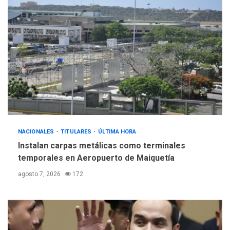
POLÍTICA
TITULARES
ÚLTIMA HORA
Gobierno y AN2015 en
nueva mesa de diálogo
4
INTERNACIONALES
ÚLTIMA HORA
Hiroshima 81 años de la
debacle atómica. Japón
debate principios no
5
nucleares
NACIONALES
TITULARES
ÚLTIMA HORA
Instalan carpas metálicas como terminales
temporales en Aeropuerto de Maiquetía
agosto 7, 2026
172