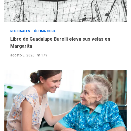
gestión
REGIONALES
ÚLTIMA HORA
Reparan hundimiento de la
«Juan Bautista Arismendi» a
REGIONALES
ÚLTIMA HORA
la altura de Macho Muerto
Libro de Guadalupe Burelli eleva sus velas en
4
Margarita
REGIONALES
TECNOLOGÍA
agosto 8, 2026
179
ÚLTIMA HORA
Fedecámaras NE y Unimar
trabajan en diplomado para
creación y manejo de
5
estadísticas de turismo