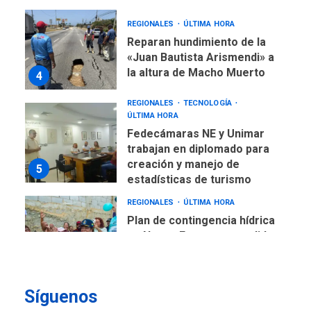
REGIONALES
ÚLTIMA HORA
Reparan hundimiento de la
«Juan Bautista Arismendi» a
la altura de Macho Muerto
4
REGIONALES
TECNOLOGÍA
ÚLTIMA HORA
Fedecámaras NE y Unimar
trabajan en diplomado para
creación y manejo de
5
estadísticas de turismo
REGIONALES
ÚLTIMA HORA
Plan de contingencia hídrica
en Nueva Esparta consolida
avances en territorio
6
insular
Síguenos
ECONOMÍA
TITULARES
ÚLTIMA HORA