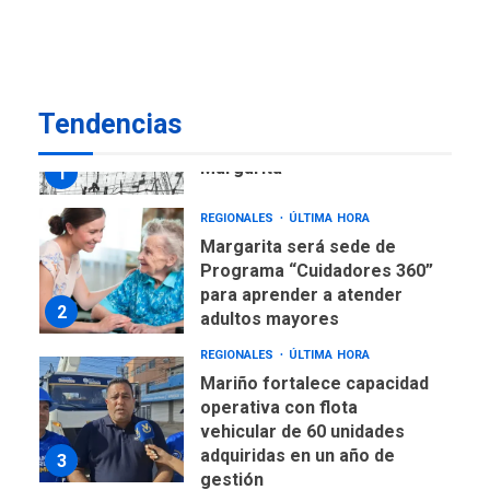
US$183.000 millones para
7
alcanzar 3 millones de bdp
REGIONALES
ÚLTIMA HORA
Tendencias
Libro de Guadalupe Burelli
eleva sus velas en
Margarita
1
REGIONALES
ÚLTIMA HORA
Margarita será sede de
Programa “Cuidadores 360”
para aprender a atender
2
adultos mayores
REGIONALES
ÚLTIMA HORA
Mariño fortalece capacidad
operativa con flota
vehicular de 60 unidades
adquiridas en un año de
3
gestión