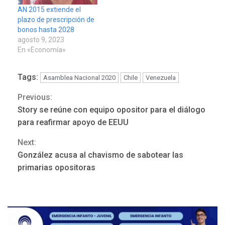
AN 2015 extiende el
plazo de prescripción de
bonos hasta 2028
agosto 9, 2023
En «Economía»
Tags:
Asamblea Nacional 2020
Chile
Venezuela
Previous:
Continue
Story se reúne con equipo opositor para el diálogo
Reading
para reafirmar apoyo de EEUU
Next:
REGIONALES
ÚLTIMA HORA
González acusa al chavismo de sabotear las
Mariño fortalece capacidad
primarias opositoras
operativa con flota
vehicular de 60 unidades
adquiridas en un año de
3
gestión