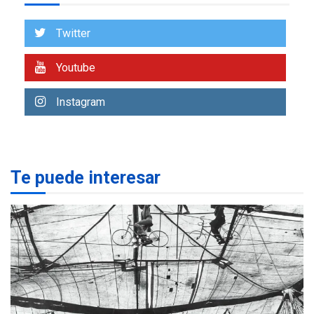
Venezuela requiere
US$183.000 millones para
Twitter
7
alcanzar 3 millones de bdp
Youtube
REGIONALES
ÚLTIMA HORA
Libro de Guadalupe Burelli
Instagram
eleva sus velas en
Margarita
1
REGIONALES
ÚLTIMA HORA
Te puede interesar
Margarita será sede de
Programa “Cuidadores 360”
para aprender a atender
2
adultos mayores
REGIONALES
ÚLTIMA HORA
Mariño fortalece capacidad
operativa con flota
vehicular de 60 unidades
adquiridas en un año de
3