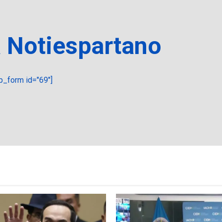
a Notiespartano
_form id="69"]