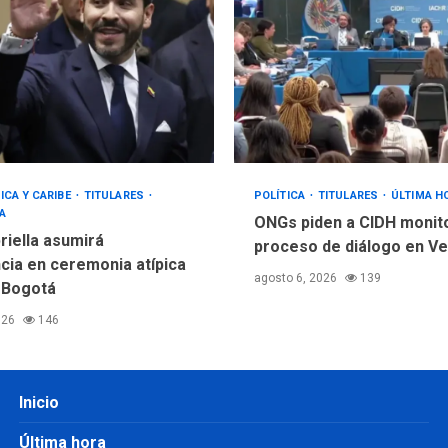
ICA Y CARIBE
TITULARES
POLÍTICA
TITULARES
ÚLTIMA H
A
ONGs piden a CIDH monit
riella asumirá
proceso de diálogo en V
cia en ceremonia atípica
agosto 6, 2026
139
 Bogotá
026
146
Inicio
Última hora