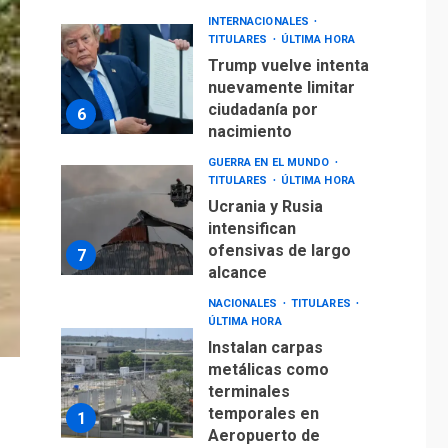
INTERNACIONALES
TITULARES
ÚLTIMA HORA
Trump vuelve intenta
nuevamente limitar
ciudadanía por
6
nacimiento
GUERRA EN EL MUNDO
TITULARES
ÚLTIMA HORA
Ucrania y Rusia
intensifican
ofensivas de largo
7
alcance
NACIONALES
TITULARES
ÚLTIMA HORA
Instalan carpas
metálicas como
terminales
temporales en
1
Aeropuerto de