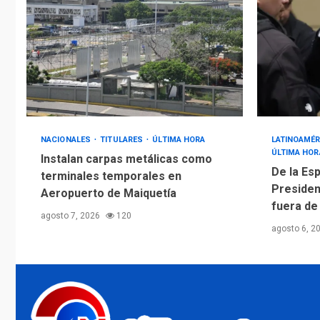
NACIONALES
TITULARES
ÚLTIMA HORA
LATINOAMÉR
ÚLTIMA HOR
Instalan carpas metálicas como
De la Esp
terminales temporales en
Presiden
Aeropuerto de Maiquetía
fuera de
agosto 7, 2026
120
agosto 6, 2