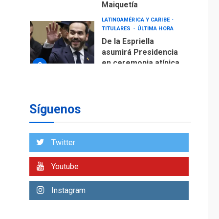
Maiquetía
LATINOAMÉRICA Y CARIBE
TITULARES
ÚLTIMA HORA
De la Espriella
asumirá Presidencia
en ceremonia atípica
2
fuera de Bogotá
POLÍTICA
TITULARES
ÚLTIMA HORA
Síguenos
ONGs piden a CIDH
monitorear proceso
de diálogo en
3
Twitter
Venezuela
POLÍTICA
TITULARES
Youtube
ÚLTIMA HORA
Gobierno y AN2015 en
Instagram
nueva mesa de
4
diálogo
INTERNACIONALES