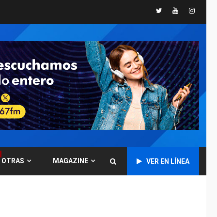
Twitter
Youtube
Instagr
GUERRA EN EL MUNDO
TITULARES
ÚLTIMA HORA
Ucrania y Rusia
intensifican
ofensivas de largo
7
alcance
NACIONALES
TITULARES
ÚLTIMA HORA
Instalan carpas
metálicas como
terminales
temporales en
1
Aeropuerto de
Maiquetía
OTRAS
MAGAZINE
VER EN LÍNEA
LATINOAMÉRICA Y CARIBE
TITULARES
ÚLTIMA HORA
De la Espriella
asumirá Presidencia
en ceremonia atípica
2