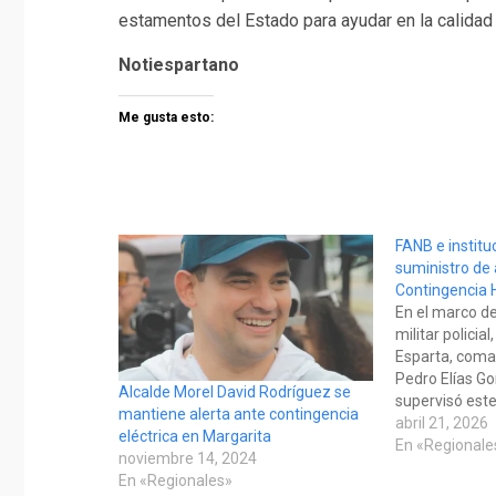
estamentos del Estado para ayudar en la calidad
Notiespartano
Me gusta esto:
FANB e institu
suministro de
Contingencia H
En el marco de
militar policia
Esparta, coma
Pedro Elías G
Alcalde Morel David Rodríguez se
supervisó este
mantiene alerta ante contingencia
distribución d
abril 21, 2026
eléctrica en Margarita
las comunidade
En «Regionale
noviembre 14, 2024
través de cam
En «Regionales»
cumpliendo co