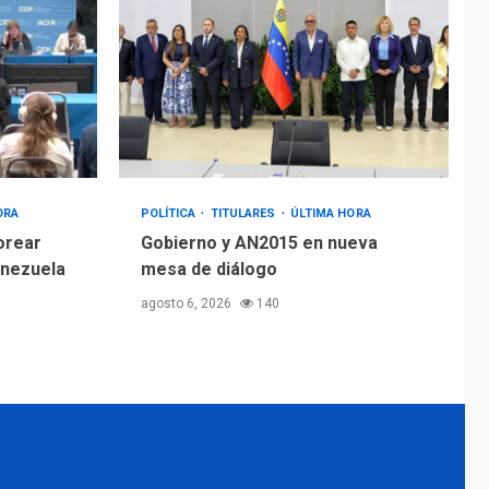
ORA
POLÍTICA
TITULARES
ÚLTIMA HORA
orear
Gobierno y AN2015 en nueva
enezuela
mesa de diálogo
agosto 6, 2026
140