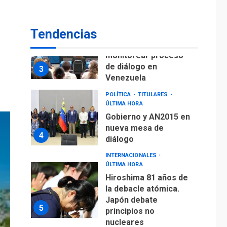
fuera de Bogotá
POLÍTICA
TITULARES
Tendencias
ÚLTIMA HORA
ONGs piden a CIDH
monitorear proceso
de diálogo en
3
Venezuela
POLÍTICA
TITULARES
ÚLTIMA HORA
Gobierno y AN2015 en
nueva mesa de
4
diálogo
INTERNACIONALES
ÚLTIMA HORA
Hiroshima 81 años de
la debacle atómica.
Japón debate
5
principios no
nucleares