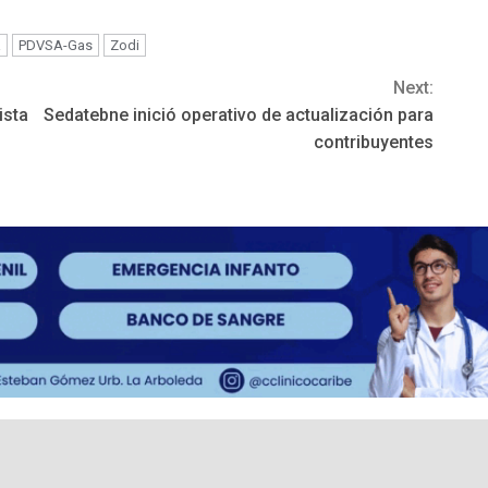
Hídrico activado…
a
PDVSA-Gas
Zodi
Next:
ista
Sedatebne inició operativo de actualización para
contribuyentes