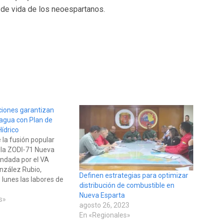
 de vida de los neoespartanos.
ciones garantizan
 agua con Plan de
ídrico
 la fusión popular
l, la ZODI-71 Nueva
ndada por el VA
onzález Rubio,
Definen estrategias para optimizar
 lunes las labores de
distribución de combustible en
e agua potable para
Nueva Esparta
s, que se realiza a
s»
agosto 26, 2023
iones cisternas,
En «Regionales»
n el Plan de