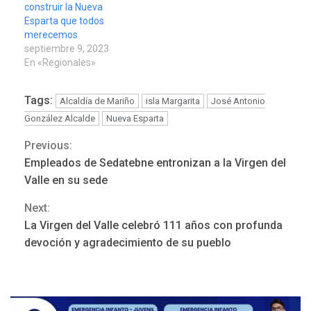
construir la Nueva
Esparta que todos
merecemos
septiembre 9, 2023
En «Regionales»
Tags:
Alcaldía de Mariño
isla Margarita
José Antonio
González Alcalde
Nueva Esparta
Previous:
Continue
REGIONALES
ÚLTIMA HORA
Empleados de Sedatebne entronizan a la Virgen del
Funsone benefició a 46
Reading
Valle en su sede
personas con la entrega de
lentes correctivos
3
Next:
La Virgen del Valle celebró 111 años con profunda
REGIONALES
ÚLTIMA HORA
devoción y agradecimiento de su pueblo
La falta de agua pueden
llevar a problemas
sanitarios y asumirse como
4
problema de orden público