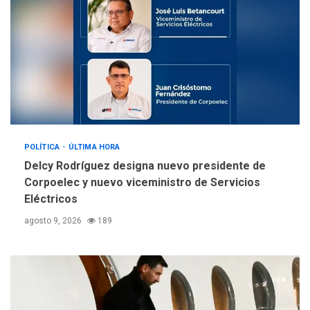
REGIONALES
ÚLTIMA HORA
Alcaldía de Mariño climatiza
Núcleo del Sistema de
Orquestas Porlamar
5
POLÍTICA
ÚLTIMA HORA
Delcy Rodríguez designa nuevo presidente de
Corpoelec y nuevo viceministro de Servicios
Eléctricos
agosto 9, 2026
189