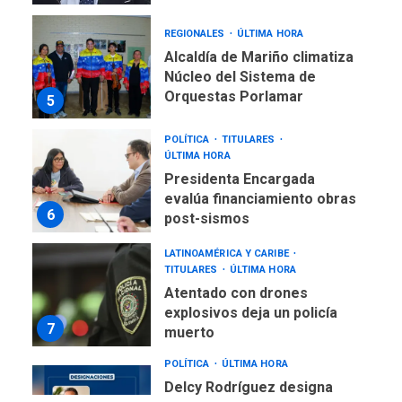
REGIONALES
ÚLTIMA HORA
Alcaldía de Mariño climatiza
Núcleo del Sistema de
Orquestas Porlamar
5
POLÍTICA
TITULARES
ÚLTIMA HORA
Presidenta Encargada
evalúa financiamiento obras
6
post-sismos
LATINOAMÉRICA Y CARIBE
TITULARES
ÚLTIMA HORA
Atentado con drones
explosivos deja un policía
7
muerto
POLÍTICA
ÚLTIMA HORA
Delcy Rodríguez designa
nuevo presidente de