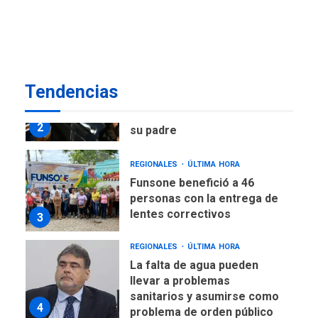
Corpoelec y nuevo
viceministro de Servicios
1
Eléctricos
DEPORTES
TITULARES
ÚLTIMA HORA
Tendencias
Lionel Messi llega a
Argentina para despedir a
2
su padre
REGIONALES
ÚLTIMA HORA
Funsone benefició a 46
personas con la entrega de
lentes correctivos
3
REGIONALES
ÚLTIMA HORA
La falta de agua pueden
llevar a problemas
sanitarios y asumirse como
4
problema de orden público