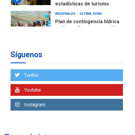
estadísticas de turismo
REGIONALES
ÚLTIMA HORA
Plan de contingencia hídrica
en Nueva Esparta consolida
avances en territorio
6
insular
Síguenos
ECONOMÍA
TITULARES
ÚLTIMA HORA
Venezuela requiere
US$183.000 millones para
Twitter
7
alcanzar 3 millones de bdp
Youtube
REGIONALES
ÚLTIMA HORA
Libro de Guadalupe Burelli
Instagram
eleva sus velas en
Margarita
1
REGIONALES
ÚLTIMA HORA