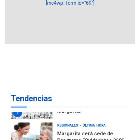
[mc4wp_form id="69"]
REGIONALES
ÚLTIMA HORA
Plan de contingencia hídrica
en Nueva Esparta consolida
avances en territorio
6
insular
ECONOMÍA
TITULARES
ÚLTIMA HORA
Venezuela requiere
US$183.000 millones para
7
alcanzar 3 millones de bdp
REGIONALES
ÚLTIMA HORA
Tendencias
Libro de Guadalupe Burelli
eleva sus velas en
Margarita
1
REGIONALES
ÚLTIMA HORA
Margarita será sede de