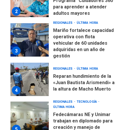
Programa “Cuidadores 360”
para aprender a atender
2
adultos mayores
REGIONALES
ÚLTIMA HORA
Mariño fortalece capacidad
operativa con flota
vehicular de 60 unidades
adquiridas en un año de
3
gestión
REGIONALES
ÚLTIMA HORA
Reparan hundimiento de la
«Juan Bautista Arismendi» a
la altura de Macho Muerto
4
REGIONALES
TECNOLOGÍA
ÚLTIMA HORA
Fedecámaras NE y Unimar
trabajan en diplomado para
creación y manejo de
5