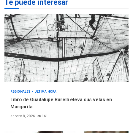
Te puede interesar
Margarita será sede de
Programa “Cuidadores 360”
para aprender a atender
2
adultos mayores
REGIONALES
ÚLTIMA HORA
Mariño fortalece capacidad
operativa con flota
vehicular de 60 unidades
adquiridas en un año de
3
gestión
REGIONALES
ÚLTIMA HORA
Reparan hundimiento de la
«Juan Bautista Arismendi» a
REGIONALES
ÚLTIMA HORA
la altura de Macho Muerto
Libro de Guadalupe Burelli eleva sus velas en
4
Margarita
REGIONALES
TECNOLOGÍA
agosto 8, 2026
161
ÚLTIMA HORA
Fedecámaras NE y Unimar
trabajan en diplomado para