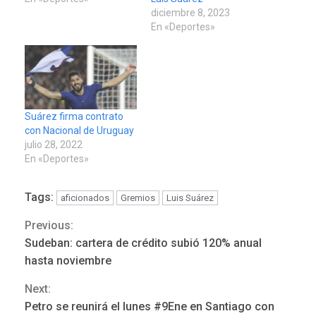
diciembre 8, 2023
En «Deportes»
Suárez firma contrato
con Nacional de Uruguay
julio 28, 2022
En «Deportes»
Tags:
aficionados
Gremios
Luis Suárez
Previous:
Continue
Sudeban: cartera de crédito subió 120% anual
Reading
hasta noviembre
Next:
REGIONALES
ÚLTIMA HORA
Petro se reunirá el lunes #9Ene en Santiago con