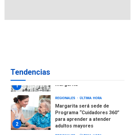
avances en territorio
6
insular
ECONOMÍA
TITULARES
ÚLTIMA HORA
Venezuela requiere
US$183.000 millones para
7
alcanzar 3 millones de bdp
REGIONALES
ÚLTIMA HORA
Tendencias
Libro de Guadalupe Burelli
eleva sus velas en
Margarita
1
REGIONALES
ÚLTIMA HORA
Margarita será sede de
Programa “Cuidadores 360”
para aprender a atender
2
adultos mayores