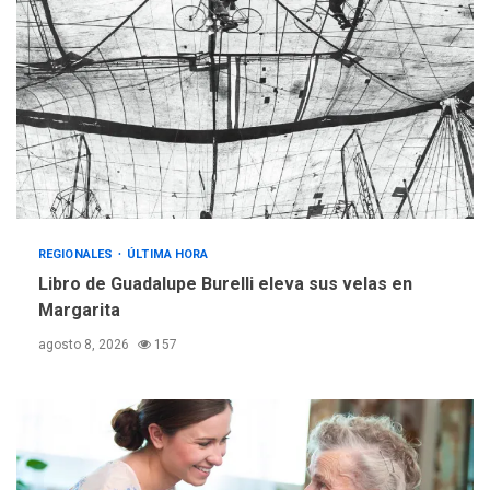
REGIONALES
ÚLTIMA HORA
Mariño fortalece capacidad
operativa con flota
vehicular de 60 unidades
adquiridas en un año de
3
gestión
REGIONALES
ÚLTIMA HORA
Reparan hundimiento de la
«Juan Bautista Arismendi» a
REGIONALES
ÚLTIMA HORA
la altura de Macho Muerto
Libro de Guadalupe Burelli eleva sus velas en
4
Margarita
REGIONALES
TECNOLOGÍA
agosto 8, 2026
157
ÚLTIMA HORA
Fedecámaras NE y Unimar
trabajan en diplomado para
creación y manejo de
5
estadísticas de turismo