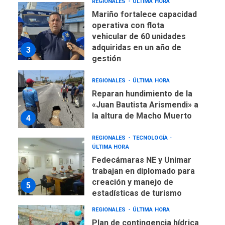
REGIONALES
ÚLTIMA HORA
Mariño fortalece capacidad
operativa con flota
vehicular de 60 unidades
adquiridas en un año de
3
gestión
REGIONALES
ÚLTIMA HORA
Reparan hundimiento de la
«Juan Bautista Arismendi» a
la altura de Macho Muerto
4
REGIONALES
TECNOLOGÍA
ÚLTIMA HORA
Fedecámaras NE y Unimar
trabajan en diplomado para
creación y manejo de
5
estadísticas de turismo
REGIONALES
ÚLTIMA HORA
Plan de contingencia hídrica