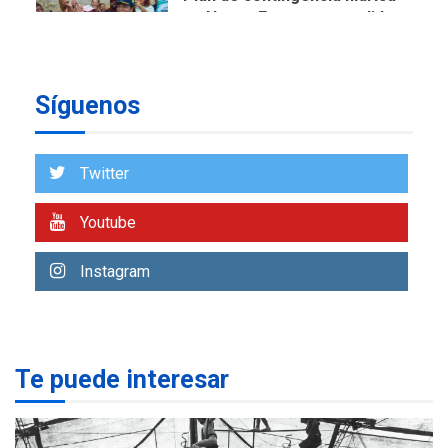
en Nueva Esparta consolida
avances en territorio
6
insular
Síguenos
ECONOMÍA
TITULARES
ÚLTIMA HORA
Venezuela requiere
US$183.000 millones para
Twitter
7
alcanzar 3 millones de bdp
Youtube
REGIONALES
ÚLTIMA HORA
Libro de Guadalupe Burelli
Instagram
eleva sus velas en
Margarita
1
REGIONALES
ÚLTIMA HORA
Te puede interesar
Margarita será sede de
Programa “Cuidadores 360”
para aprender a atender
2
adultos mayores