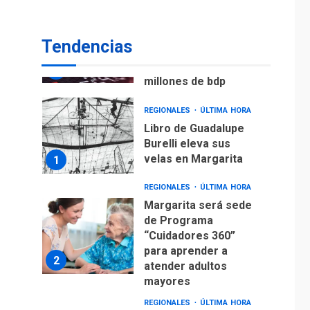
ECONOMÍA
TITULARES
ÚLTIMA HORA
Venezuela requiere
Tendencias
US$183.000 millones
para alcanzar 3
7
millones de bdp
REGIONALES
ÚLTIMA HORA
Libro de Guadalupe
Burelli eleva sus
velas en Margarita
1
REGIONALES
ÚLTIMA HORA
Margarita será sede
de Programa
“Cuidadores 360”
para aprender a
2
atender adultos
mayores
REGIONALES
ÚLTIMA HORA