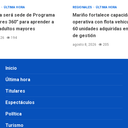
S
ÚLTIMA HORA
REGIONALES
ÚLTIMA HORA
a será sede de Programa
Mariño fortalece capacid
res 360” para aprender a
operativa con flota vehic
adultos mayores
60 unidades adquiridas e
de gestión
026
194
agosto 8, 2026
205
Inicio
Última hora
Titulares
Espectáculos
Política
Turismo