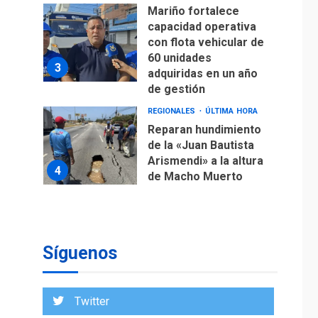
Mariño fortalece
capacidad operativa
con flota vehicular de
60 unidades
3
adquiridas en un año
de gestión
REGIONALES
ÚLTIMA HORA
Reparan hundimiento
de la «Juan Bautista
Arismendi» a la altura
4
de Macho Muerto
REGIONALES
TECNOLOGÍA
ÚLTIMA HORA
Fedecámaras NE y
Unimar trabajan en
Síguenos
diplomado para
creación y manejo de
5
estadísticas de
Twitter
turismo