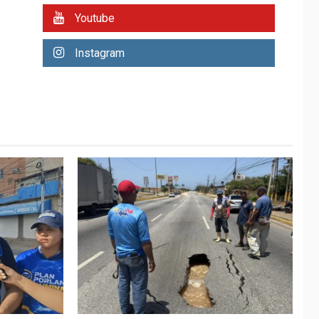
REGIONALES
ÚLTIMA HORA
Youtube
Plan de contingencia
hídrica en Nueva
Instagram
Esparta consolida
avances en territorio
6
insular
ECONOMÍA
TITULARES
ÚLTIMA HORA
Venezuela requiere
US$183.000 millones
para alcanzar 3
7
millones de bdp
REGIONALES
ÚLTIMA HORA
Libro de Guadalupe
Burelli eleva sus
velas en Margarita
1
REGIONALES
ÚLTIMA HORA