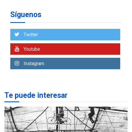
insular
Síguenos
ECONOMÍA
TITULARES
ÚLTIMA HORA
Venezuela requiere
US$183.000 millones para
Twitter
7
alcanzar 3 millones de bdp
Youtube
REGIONALES
ÚLTIMA HORA
Libro de Guadalupe Burelli
Instagram
eleva sus velas en
Margarita
1
REGIONALES
ÚLTIMA HORA
Te puede interesar
Margarita será sede de
Programa “Cuidadores 360”
para aprender a atender
2
adultos mayores
REGIONALES
ÚLTIMA HORA
Mariño fortalece capacidad