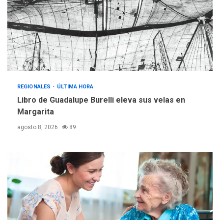
operativa con flota
vehicular de 60 unidades
adquiridas en un año de
3
gestión
REGIONALES
ÚLTIMA HORA
Reparan hundimiento de la
«Juan Bautista Arismendi» a
REGIONALES
ÚLTIMA HORA
la altura de Macho Muerto
Libro de Guadalupe Burelli eleva sus velas en
4
Margarita
REGIONALES
TECNOLOGÍA
agosto 8, 2026
89
ÚLTIMA HORA
Fedecámaras NE y Unimar
trabajan en diplomado para
creación y manejo de
5
estadísticas de turismo