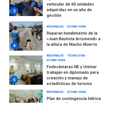
vehicular de 60 unidades
adquiridas en un año de
3
gestión
REGIONALES
ÚLTIMA HORA
Reparan hundimiento de la
«Juan Bautista Arismendi» a
la altura de Macho Muerto
4
REGIONALES
TECNOLOGÍA
ÚLTIMA HORA
Fedecámaras NE y Unimar
trabajan en diplomado para
creación y manejo de
5
estadísticas de turismo
REGIONALES
ÚLTIMA HORA
Plan de contingencia hídrica
en Nueva Esparta consolida
avances en territorio
6