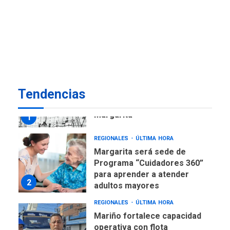
ECONOMÍA
TITULARES
ÚLTIMA HORA
Venezuela requiere
US$183.000 millones para
7
alcanzar 3 millones de bdp
REGIONALES
ÚLTIMA HORA
Tendencias
Libro de Guadalupe Burelli
eleva sus velas en
Margarita
1
REGIONALES
ÚLTIMA HORA
Margarita será sede de
Programa “Cuidadores 360”
para aprender a atender
2
adultos mayores
REGIONALES
ÚLTIMA HORA
Mariño fortalece capacidad
operativa con flota